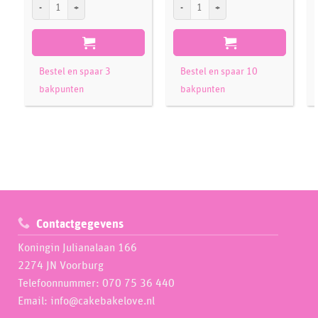
Koekjes uitsteker Kroon aantal
FMM Cutter The Smaller Easiest Rose Eve
W
Bestel en spaar 3
Bestel en spaar 10
bakpunten
bakpunten
Contactgegevens
Koningin Julianalaan 166
2274 JN Voorburg
Telefoonnummer: 070 75 36 440
Email: info@cakebakelove.nl