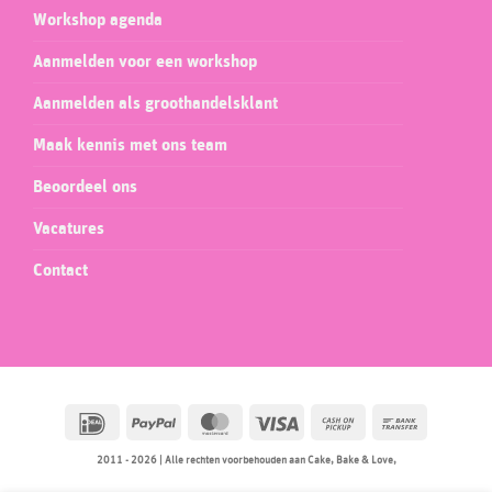
Workshop agenda
Aanmelden voor een workshop
Aanmelden als groothandelsklant
Maak kennis met ons team
Beoordeel ons
Vacatures
Contact
IDeal
PayPal
MasterCard
Visa
Cash
Bank
on
Transfer
2011 - 2026 | Alle rechten voorbehouden aan Cake, Bake & Love,
Pickup