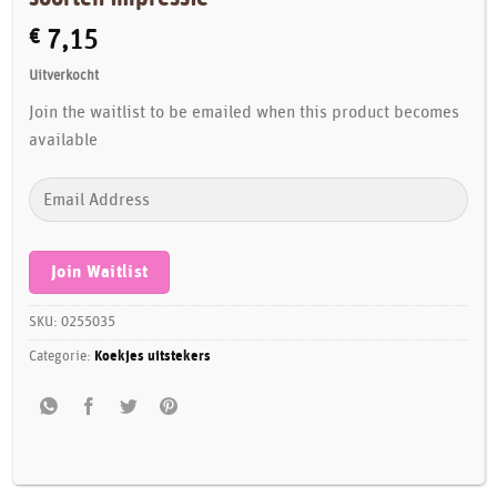
€
7,15
Uitverkocht
Join the waitlist to be emailed when this product becomes
available
Enter
your
email
address
Join Waitlist
to
join
SKU:
0255035
the
Categorie:
Koekjes uitstekers
waitlist
for
this
product