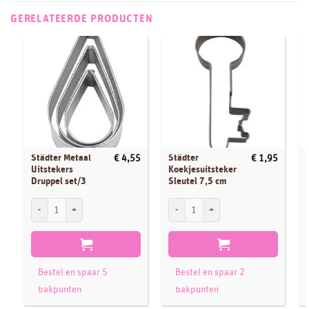
GERELATEERDE PRODUCTEN
Städter Metaal
Städter
€
4,55
€
1,95
Uitstekers
Koekjesuitsteker
Druppel set/3
Sleutel 7,5 cm
Städter Metaal Uitstekers Druppel set/3 aantal
Städter Koekjesuitsteker Sleutel 7,5 cm 
S
Bestel en spaar 5
Bestel en spaar 2
bakpunten
bakpunten