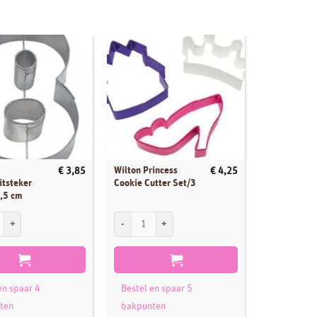
Wilton Princess
Koekjes uits
€
3,85
€
4,25
itsteker
Cookie Cutter Set/3
Kroon
6,5 cm
ekjesuitsteker Cijfer 8 6,5 cm aantal
Wilton Princess Cookie Cutter Set/3 aantal
Koekjes uitst
en spaar 4
Bestel en spaar 5
Bestel en 
ten
bakpunten
bakpunte