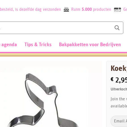
besteld, is dezelfde dag verzonden
Ruim
5.000
producten
Gr
 agenda
Tips & Tricks
Bakpakketten voor Bedrijven
Koekj
€
2,9
Uitverkoch
Join the
availabl
Enter
your