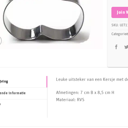
email
address
Join 
to
join
SKU:
UIT1
the
Categorie
waitlist
for
this
product
Leuke uitsteker van een Kersje met de
jving
Afmetingen: 7 cm B x 8,5 cm H
ende informatie
Materiaal: RVS
?