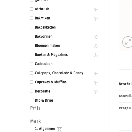
@Outlet
Airbrush
Bakmixen
Bakpakketten
Bakvormen
Bloemen maken
Boeken & Magazines
Cadeaubon
Cakepops, Chocolade & Candy
Cupcakes & Muffins
Beschri
Decoratie
Aanvull
Dip & Drips
Prijs
Vragen
Dozen & Dummies
Drums & Boards
Merk
Eetbaar kant
1. Algemeen
10