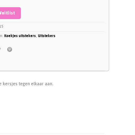
Waitlist
15
ën:
Koekjes uitstekers
,
Uitstekers
 kersjes tegen elkaar aan.