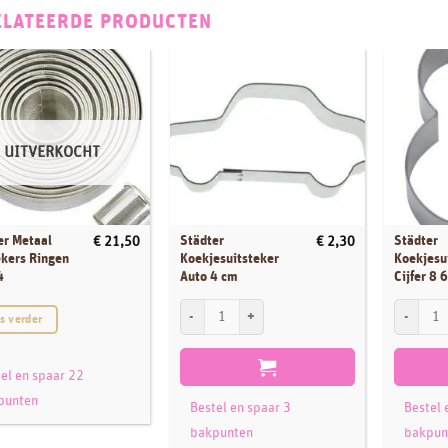
ELATEERDE PRODUCTEN
UITVERKOCHT
er Metaal
Städter
Städter
€
21,50
€
2,30
ekers Ringen
Koekjesuitsteker
Koekjesu
4
Auto 4 cm
Cijfer 8 
Städter Koekjesuitsteker Auto 4 cm aantal
Städter Ko
s verder
el en spaar 22
punten
Bestel en spaar 3
Bestel 
bakpunten
bakpun