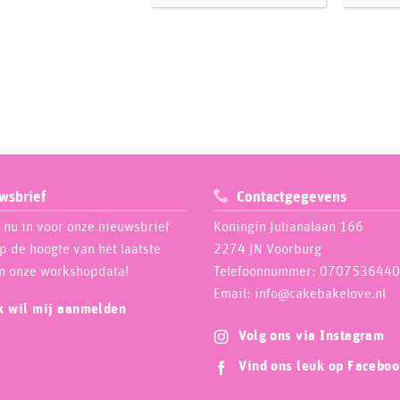
wsbrief
Contactgegevens
e nu in voor onze nieuwsbrief
Koningin Julianalaan 166
op de hoogte van het laatste
2274 JN Voorburg
n onze workshopdata!
Telefoonnummer: 0707536440
Email: info@cakebakelove.nl
ik wil mij aanmelden
Volg ons via Instagram
Vind ons leuk op Facebo