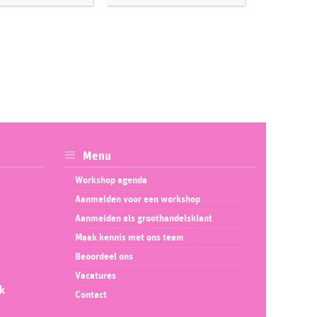
Menu
Workshop agenda
Aanmelden voor een workshop
Aanmelden als groothandelsklant
Maak kennis met ons team
Beoordeel ons
Vacatures
ok
Contact