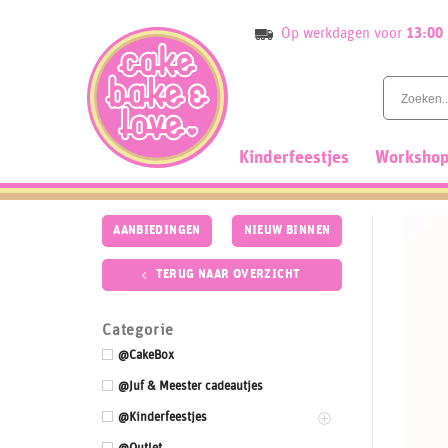
Skip
Op werkdagen voor
13:00
to
content
Kinderfeestjes
Workshop
AANBIEDINGEN
NIEUW BINNEN
TERUG NAAR OVERZICHT
Categorie
@CakeBox
@Juf & Meester cadeautjes
@Kinderfeestjes