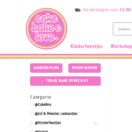
Skip
Op werkdagen voor
13:00
to
content
Kinderfeestjes
Workshop
AANBIEDINGEN
NIEUW BINNEN
TERUG NAAR OVERZICHT
Categorie
@CakeBox
@Juf & Meester cadeautjes
@Kinderfeestjes