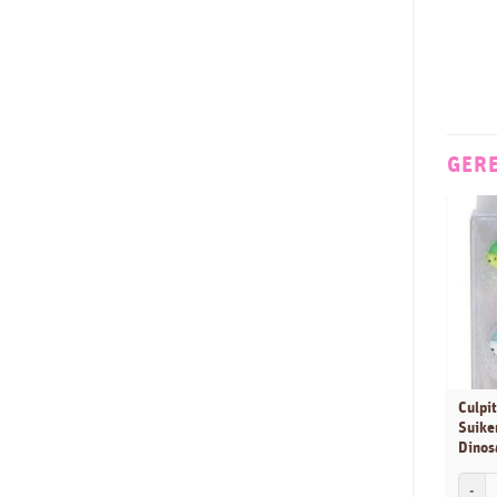
Dekoback
25
Dekofee
11
Dekora
174
Diversen
8
GER
Dobla
2
Dr Oetker
10
EuroVanille
2
FMM
81
Folat
1
FPC Sugarcraft
19
FunCakes
860
Ginger Ray
Culpit
19
Suike
Glytter
9
Dinos
Günthart
4
Culpit