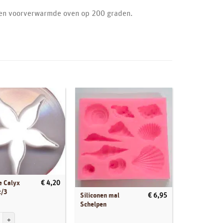
een voorverwarmde oven op 200 graden.
Uitverkocht
e Calyx
Städter
€
4,20
t/3
Koekjesuits
Siliconen mal
€
6,95
Eenhoorn 9 
Schelpen
Calyx cutter set/3 aantal
Städter Koekj