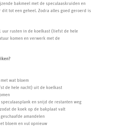
rijzende bakmeel met de speculaaskruiden en
 dit tot een geheel. Zodra alles goed geroerd is
uur rusten in de koelkast (liefst de hele
atuur komen en verwerk met de
iken?
s met wat bloem
st de hele nacht) uit de koelkast
komen
 speculaasplank en snijd de restanten weg
 zodat de koek op de bakplaat valt
t geschaafde amandelen
met bloem en vul opnieuw