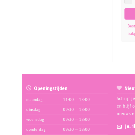
Handstand Kitchen
9
Het Vriendenboek
2
House of Marie
134
Best
JEM
46
bak
Jillbeesz
9
Karen Davies
68
Katy Sue
93
La Cucina
1
LaCucina
1
Leman
Openingstijden
Nieu
28
LorAnn
53
Schrijf j
maandag
11:00 — 18:00
LOYAL
en blijf 
9
dinsdag
09:30 — 18:00
nieuws e
Madame LouLou
1
woensdag
09:30 — 18:00
Magic Colours
6
Ja, 
donderdag
09:30 — 18:00
Marvelous Molds
5