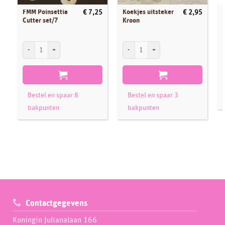
FMM Poinsettia
Koekjes uitsteker
€
7,25
€
2,95
Cutter set/7
Kroon
FMM Poinsettia Cutter set/7 aantal
Koekjes uitsteker Kroon aantal
Bestel en spaar 8
Bestel en spaar 3
bakpunten
bakpunten
Contactgegevens
Koningin Julianalaan 166