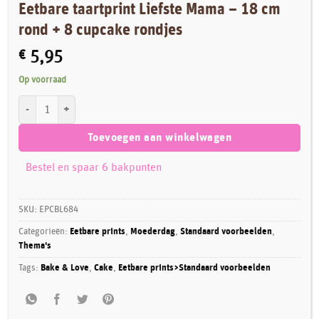
Eetbare taartprint Liefste Mama – 18 cm
rond + 8 cupcake rondjes
€
5,95
Op voorraad
Eetbare taartprint Liefste Mama - 18 cm rond + 8 cupcake rondjes aanta
Toevoegen aan winkelwagen
Bestel en spaar 6 bakpunten
SKU:
EPCBL684
Categorieën:
Eetbare prints
,
Moederdag
,
Standaard voorbeelden
,
Thema's
Tags:
Bake & Love
,
Cake
,
Eetbare prints>Standaard voorbeelden