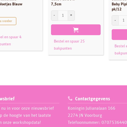
Voetjes Blauw
7,5cm
Baby Pip
pk/12
PME Deep Heart Cake Pan 30 x 7,5cm aantal
Culpitt S
s verder
el en spaar 4
Bestel en spaar 25
punten
Bestel 
bakpunten
bakpun
wsbrief
Contactgegevens
e nu in voor onze nieuwsbrief
Koningin Julianalaan 166
op de hoogte van het laatste
2274 JN Voorburg
n onze workshopdata!
Telefoonnummer: 0707536440