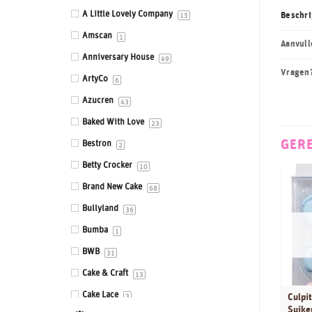
Eetbare prints
A Little Lovely Company
Beschri
15
Fondant, Icing & Marsepein
Amscan
1
Aanvull
Gepersonaliseerde Taarttoppers
Anniversary House
49
Vragen
Gereedschappen & Materialen
ArtyCo
6
Icing
Azucren
43
Impressie en Embossing matten &
Baked With Love
23
stempels
GER
Bestron
2
Ingrediënten
Betty Crocker
10
Isomalt
Brand New Cake
68
Kleurstoffen
Bullyland
36
Siliconen mallen
Bumba
1
Smaakstoffen
BWB
31
Standaards
Cake & Craft
13
Stencils
Cake Lace
Culpit
3
Suike
Sugar Press