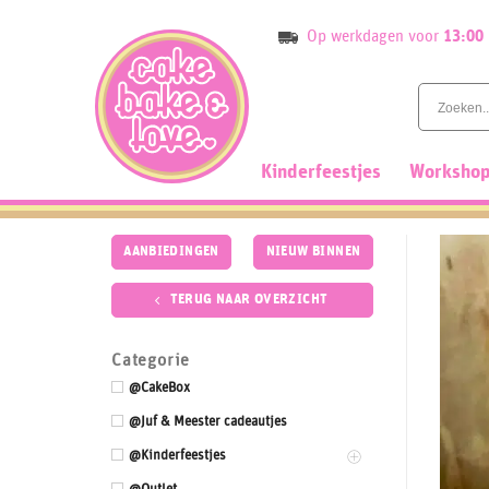
Skip
Op werkdagen voor
13:00
to
content
Kinderfeestjes
Workshop
AANBIEDINGEN
NIEUW BINNEN
TERUG NAAR OVERZICHT
Categorie
@CakeBox
@Juf & Meester cadeautjes
@Kinderfeestjes