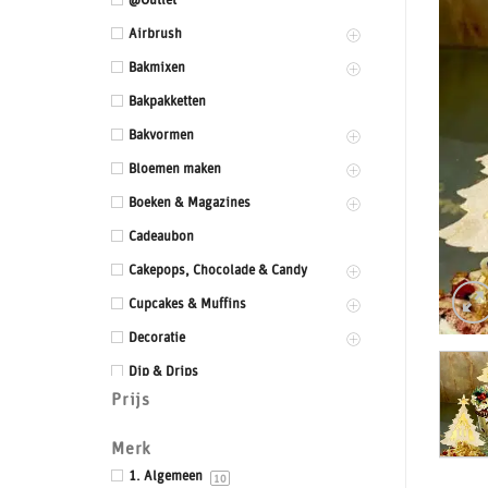
@Outlet
Airbrush
Bakmixen
Bakpakketten
Bakvormen
Bloemen maken
Boeken & Magazines
Cadeaubon
Cakepops, Chocolade & Candy
Cupcakes & Muffins
Decoratie
Dip & Drips
Prijs
Dozen & Dummies
Drums & Boards
Merk
Eetbaar kant
1. Algemeen
10