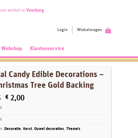
ote winkel in
Voorburg
Login
Winkelwagen
Webshop
Klantenservice
al Candy Edible Decorations –
hristmas Tree Gold Backing
Oorspronkelijke
Huidige
5
€
2,00
prijs
prijs
t
was:
is:
€ 7,95.
€ 2,00.
6
ën:
Decoratie
,
Kerst
,
Ouwel decoraties
,
Thema's