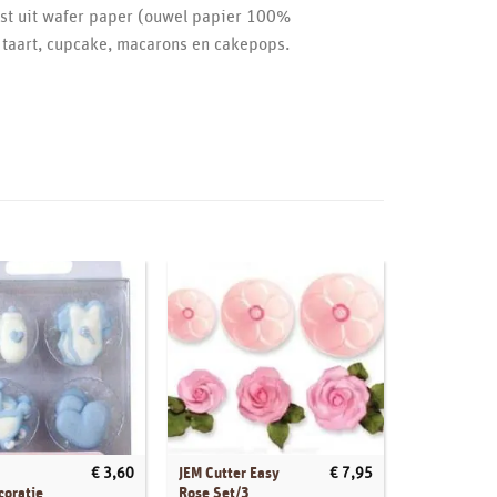
nst uit wafer paper (ouwel papier 100%
 taart, cupcake, macarons en cakepops.
JEM Cutter Easy
Callebaut
€
3,60
€
7,95
coratie
Rose Set/3
Chocolade C