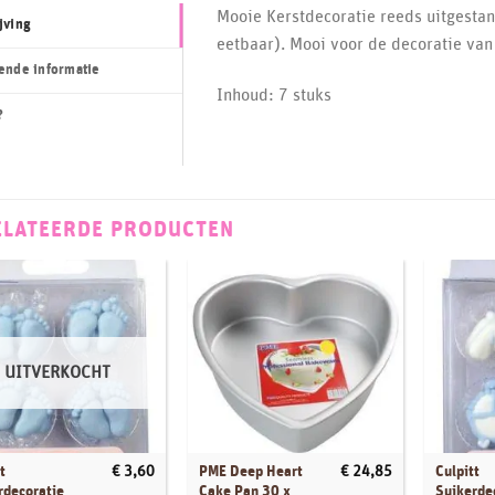
Mooie Kerstdecoratie reeds uitgesta
jving
eetbaar). Mooi voor de decoratie van
ende informatie
Inhoud: 7 stuks
?
ELATEERDE PRODUCTEN
UITVERKOCHT
t
PME Deep Heart
Culpitt
€
3,60
€
24,85
rdecoratie
Cake Pan 30 x
Suikerde