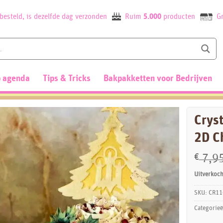
besteld, is dezelfde dag verzonden
Ruim
5.000
producten
Gr
 agenda
Tips & Tricks
Bakpakketten voor Bedrijven
Cryst
2D C
€
7,9
Uitverkoch
SKU:
CR11
Categorie