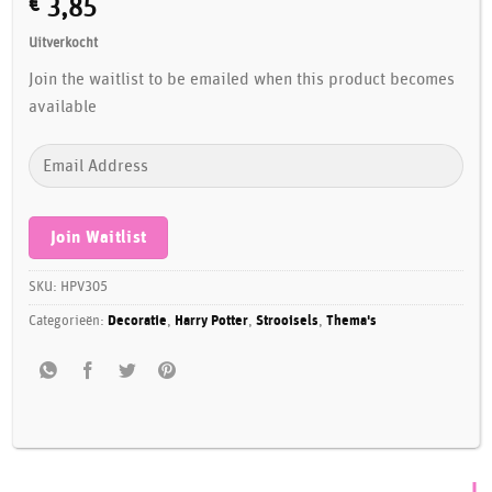
€
3,85
Uitverkocht
Join the waitlist to be emailed when this product becomes
available
Enter
your
email
address
Join Waitlist
to
join
SKU:
HPV305
the
Categorieën:
Decoratie
,
Harry Potter
,
Strooisels
,
Thema's
waitlist
for
this
product