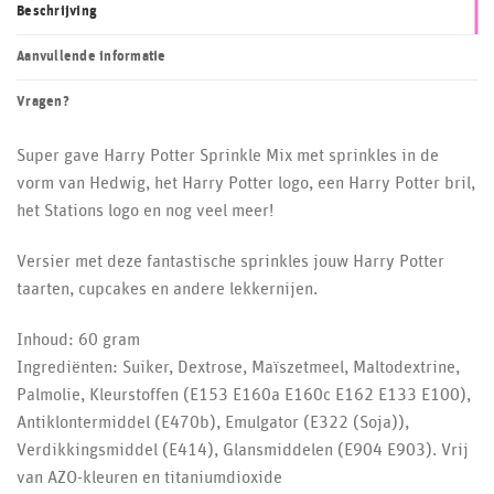
Beschrijving
Aanvullende informatie
Vragen?
Super gave Harry Potter Sprinkle Mix met sprinkles in de
vorm van Hedwig, het Harry Potter logo, een Harry Potter bril,
het Stations logo en nog veel meer!
Versier met deze fantastische sprinkles jouw Harry Potter
taarten, cupcakes en andere lekkernijen.
Inhoud: 60 gram
Ingrediënten: Suiker, Dextrose, Maïszetmeel, Maltodextrine,
Palmolie, Kleurstoffen (E153 E160a E160c E162 E133 E100),
Antiklontermiddel (E470b), Emulgator (E322 (Soja)),
Verdikkingsmiddel (E414), Glansmiddelen (E904 E903). Vrij
van AZO-kleuren en titaniumdioxide