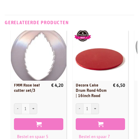
GERELATEERDE PRODUCTEN
FMM Rose leaf
Decora Cake
€
4,20
€
6,50
cutter set/3
Drum Rond 40cm
| 16inch Rood
FMM Rose leaf cutter set/3 aantal
Decora Cake Drum Rond 40cm | 16inch R
P
Bestel en spaar 5
Bestel en spaar 7