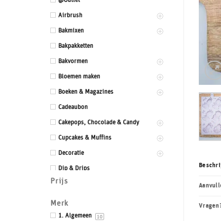
@Outlet
Airbrush
Bakmixen
Bakpakketten
Bakvormen
Bloemen maken
Boeken & Magazines
Cadeaubon
Cakepops, Chocolade & Candy
Cupcakes & Muffins
Decoratie
Beschri
Dip & Drips
Prijs
Dozen & Dummies
Aanvull
Drums & Boards
Merk
Vragen
Eetbaar kant
1. Algemeen
10