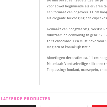
De mal bevat een gedetailleerde prin
voor zowel beginnende als ervaren ta
een formaat van ongeveer 11 cm hoog 
als elegante toevoeging aan cupcakes
Gemaakt van hoogwaardig, voedselveil
duurzaam en eenvoudig in gebruik. G
zelfs chocolade. Een must-have voor 
magisch of koninklijk tintje!
Afmetingen decoratie: ca. 11 cm hoo
Materiaal: Voedselveilige siliconen (
Toepassing: fondant, marsepein, choc
ELATEERDE PRODUCTEN