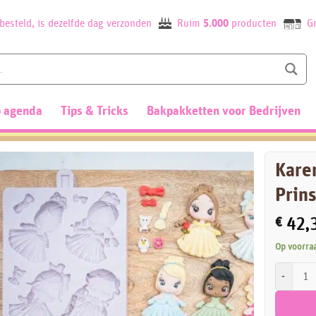
besteld, is dezelfde dag verzonden
Ruim
5.000
producten
Gr
 agenda
Tips & Tricks
Bakpakketten voor Bedrijven
Kare
Prin
€
42,
Op voorra
Karen Davi