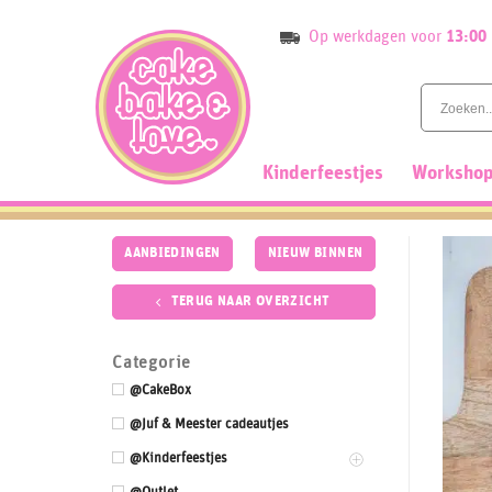
Skip
Op werkdagen voor
13:00
to
content
Kinderfeestjes
Workshop
AANBIEDINGEN
NIEUW BINNEN
TERUG NAAR OVERZICHT
Categorie
@CakeBox
@Juf & Meester cadeautjes
@Kinderfeestjes