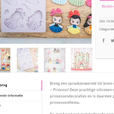
Bestel
SKU:
FA38
Categorie
Breng een sprookjeswereld tot leven 
jving
– Princess! Deze prachtige siliconen 
ende informatie
prinsessendecoraties en is daarmee 
prinsessenthema.
?