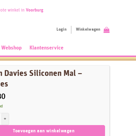
ote winkel in
Voorburg
Login
Winkelwagen
Webshop
Klantenservice
n Davies Siliconen Mal –
ses
30
ad
es Siliconen Mal - Prinses aantal
Toevoegen aan winkelwagen