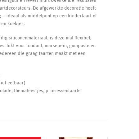
sesfiguur en levert indrukwekkende resultaten
artdecorateurs. De afgewerkte decoratie heeft
– ideaal als middelpunt op een kindertaart of
 en koekjes.
ig siliconenmateriaal, is deze mal flexibel,
eschikt voor fondant, marsepein, gumpaste en
iedereen die graag taarten maakt met een
g
niet eetbaar)
olade, themafeestjes, prinsessentaarte