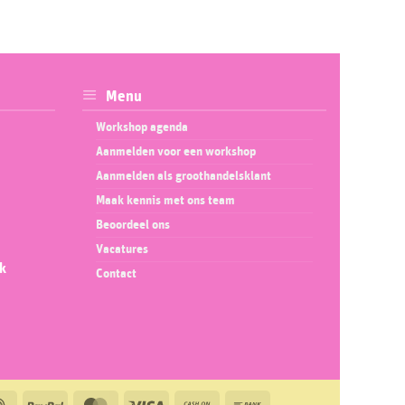
Menu
Workshop agenda
Aanmelden voor een workshop
Aanmelden als groothandelsklant
Maak kennis met ons team
Beoordeel ons
Vacatures
ok
Contact
IDeal
PayPal
MasterCard
Visa
Cash
Bank