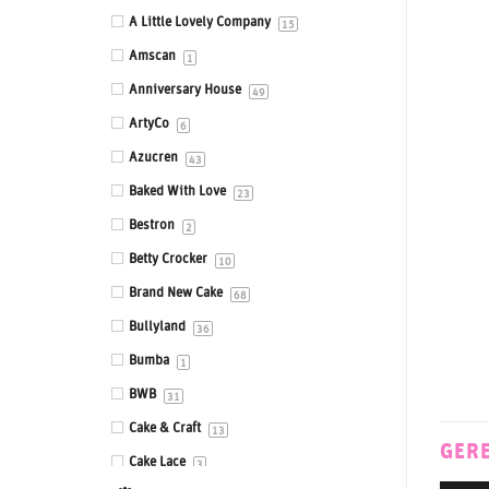
Eetbare prints
A Little Lovely Company
15
Fondant, Icing & Marsepein
Amscan
1
Gepersonaliseerde Taarttoppers
Anniversary House
49
Gereedschappen & Materialen
ArtyCo
6
Icing
Azucren
43
Impressie en Embossing matten &
Baked With Love
23
stempels
Bestron
2
Ingrediënten
Betty Crocker
10
Isomalt
Brand New Cake
68
Kleurstoffen
Bullyland
36
Siliconen mallen
Bumba
1
Smaakstoffen
BWB
31
Standaards
Cake & Craft
13
GER
Stencils
Cake Lace
3
Sugar Press