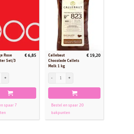
ge Rose
Callebaut
€
6,85
€
19,20
Peppa Big k
ter Set/3
Chocolade Callets
Melk 1 kg
 Rose Petal Cutter Set/3 aantal
Callebaut Chocolade Callets Melk 1 kg aantal
Peppa Big ka
en spaar 7
Bestel en spaar 20
Bestel en 
ten
bakpunten
bakpunte