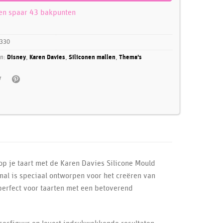
 en spaar 43 bakpunten
330
ën:
Disney
,
Karen Davies
,
Siliconen mallen
,
Thema's
op je taart met de Karen Davies Silicone Mould
mal is speciaal ontworpen voor het creëren van
perfect voor taarten met een betoverend