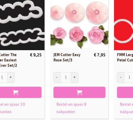
utter The
JEM Cutter Easy
FMM Lar
€
9,25
€
7,95
er Easiest
Rose Set/3
Petal Cut
Ever Set/2
tter The Smaller Easiest Rose Ever Set/2 aantal
JEM Cutter Easy Rose Set/3 aantal
FMM Large
el en spaar 10
Bestel en spaar 8
Bestel 
punten
bakpunten
bakpun