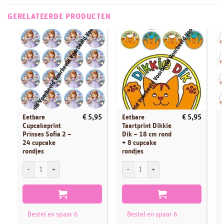
GERELATEERDE PRODUCTEN
Eetbare
Eetbare
€
5,95
€
5,95
Cupcakeprint
Taartprint Dikkie
Prinses Sofia 2 –
Dik – 18 cm rond
24 cupcake
+ 8 cupcake
rondjes
rondjes
Eetbare Cupcakeprint Prinses Sofia 2 - 24 cupcake rondjes aantal
Eetbare Taartprint Dikkie Dik - 18 cm ro
E
Bestel en spaar 6
Bestel en spaar 6