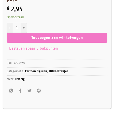
€
2,95
Op voorraad
Uitdeelzakjes Woezel & Pip met stickers pk/8 aantal
Toevoegen aan winkelwagen
Bestel en spaar 3 bakpunten
SKU:
408020
Categorieën:
Cartoon figuren
,
Uitdeelzakjes
Merk:
Overig