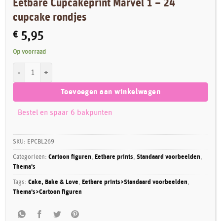
Eetbare Cupcakeprint Marvel 1 – 24
cupcake rondjes
€
5,95
Op voorraad
Eetbare Cupcakeprint Marvel 1 - 24 cupcake rondjes aantal
Toevoegen aan winkelwagen
Bestel en spaar 6 bakpunten
SKU:
EPCBL269
Categorieën:
Cartoon figuren
,
Eetbare prints
,
Standaard voorbeelden
,
Thema's
Tags:
Cake, Bake & Love
,
Eetbare prints>Standaard voorbeelden
,
Thema's>Cartoon figuren