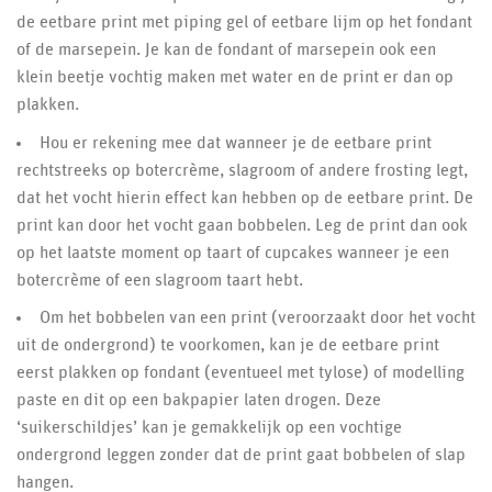
de eetbare print met piping gel of eetbare lijm op het fondant
of de marsepein. Je kan de fondant of marsepein ook een
klein beetje vochtig maken met water en de print er dan op
plakken.
Hou er rekening mee dat wanneer je de eetbare print
rechtstreeks op botercrème, slagroom of andere frosting legt,
dat het vocht hierin effect kan hebben op de eetbare print. De
print kan door het vocht gaan bobbelen. Leg de print dan ook
op het laatste moment op taart of cupcakes wanneer je een
botercrème of een slagroom taart hebt.
Om het bobbelen van een print (veroorzaakt door het vocht
uit de ondergrond) te voorkomen, kan je de eetbare print
eerst plakken op fondant (eventueel met tylose) of modelling
paste en dit op een bakpapier laten drogen. Deze
‘suikerschildjes’ kan je gemakkelijk op een vochtige
ondergrond leggen zonder dat de print gaat bobbelen of slap
hangen.