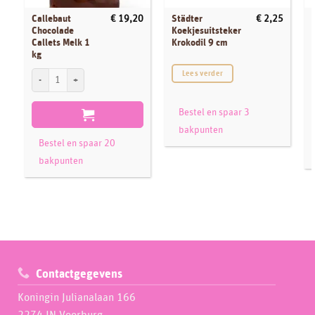
Callebaut
Städter
€
19,20
€
2,25
Chocolade
Koekjesuitsteker
Callets Melk 1
Krokodil 9 cm
kg
C
Callebaut Chocolade Callets Melk 1 kg aantal
Lees verder
Bestel en spaar 3
bakpunten
Bestel en spaar 20
bakpunten
Contactgegevens
Koningin Julianalaan 166
2274 JN Voorburg