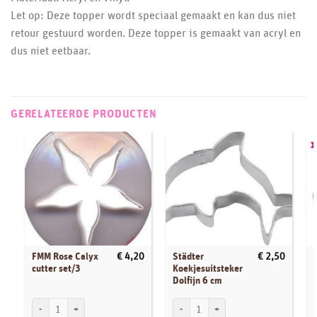
Let op: Deze topper wordt speciaal gemaakt en kan dus niet
retour gestuurd worden. Deze topper is gemaakt van acryl en
dus niet eetbaar.
GERELATEERDE PRODUCTEN
FMM Rose Calyx
Städter
€
4,20
€
2,50
cutter set/3
Koekjesuitsteker
Dolfijn 6 cm
FMM Rose Calyx cutter set/3 aantal
Städter Koekjesuitsteker Dolfijn 6 cm aa
D