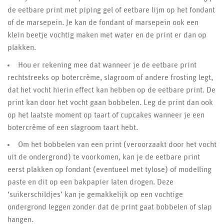
de eetbare print met piping gel of eetbare lijm op het fondant
of de marsepein. Je kan de fondant of marsepein ook een
klein beetje vochtig maken met water en de print er dan op
plakken.
Hou er rekening mee dat wanneer je de eetbare print
rechtstreeks op botercrème, slagroom of andere frosting legt,
dat het vocht hierin effect kan hebben op de eetbare print. De
print kan door het vocht gaan bobbelen. Leg de print dan ook
op het laatste moment op taart of cupcakes wanneer je een
botercrème of een slagroom taart hebt.
Om het bobbelen van een print (veroorzaakt door het vocht
uit de ondergrond) te voorkomen, kan je de eetbare print
eerst plakken op fondant (eventueel met tylose) of modelling
paste en dit op een bakpapier laten drogen. Deze
‘suikerschildjes’ kan je gemakkelijk op een vochtige
ondergrond leggen zonder dat de print gaat bobbelen of slap
hangen.