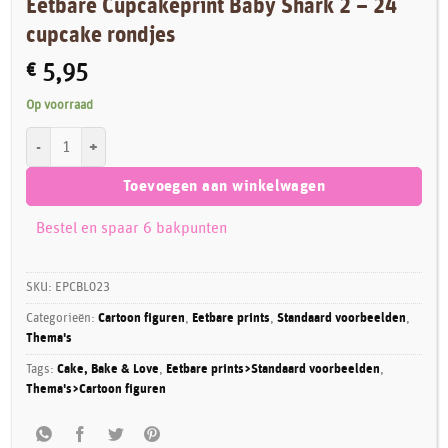
Eetbare Cupcakeprint Baby Shark 2 – 24
cupcake rondjes
€
5,95
Op voorraad
Eetbare Cupcakeprint Baby Shark 2 - 24 cupcake rondjes aantal
Toevoegen aan winkelwagen
Bestel en spaar 6 bakpunten
SKU:
EPCBL023
Categorieën:
Cartoon figuren
,
Eetbare prints
,
Standaard voorbeelden
,
Thema's
Tags:
Cake, Bake & Love
,
Eetbare prints>Standaard voorbeelden
,
Thema's>Cartoon figuren