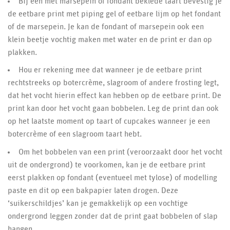
Bij een met marsepein of fondant beklede taart bevestig je
de eetbare print met piping gel of eetbare lijm op het fondant
of de marsepein. Je kan de fondant of marsepein ook een
klein beetje vochtig maken met water en de print er dan op
plakken.
Hou er rekening mee dat wanneer je de eetbare print
rechtstreeks op botercrème, slagroom of andere frosting legt,
dat het vocht hierin effect kan hebben op de eetbare print. De
print kan door het vocht gaan bobbelen. Leg de print dan ook
op het laatste moment op taart of cupcakes wanneer je een
botercrème of een slagroom taart hebt.
Om het bobbelen van een print (veroorzaakt door het vocht
uit de ondergrond) te voorkomen, kan je de eetbare print
eerst plakken op fondant (eventueel met tylose) of modelling
paste en dit op een bakpapier laten drogen. Deze
‘suikerschildjes’ kan je gemakkelijk op een vochtige
ondergrond leggen zonder dat de print gaat bobbelen of slap
hangen.