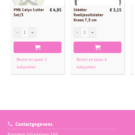
PME Calyx Cutter
Städter
€
4,95
€
3,15
Set/3
Koekjesuitsteker
Kroon 7,5 cm
PME Calyx Cutter Set/3 aantal
Städter Koekjesuitsteker Kroon 7,5 cm a
P
Bestel en spaar 5
Bestel en spaar 4
bakpunten
bakpunten
Contactgegevens
Koningin Julianalaan 166