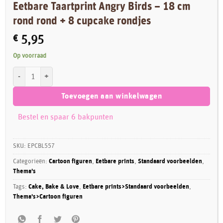
Eetbare Taartprint Angry Birds – 18 cm
rond rond + 8 cupcake rondjes
€
5,95
Op voorraad
Eetbare Taartprint Angry Birds - 18 cm rond rond + 8 cupcake rondjes aa
Toevoegen aan winkelwagen
Bestel en spaar 6 bakpunten
SKU:
EPCBL557
Categorieën:
Cartoon figuren
,
Eetbare prints
,
Standaard voorbeelden
,
Thema's
Tags:
Cake, Bake & Love
,
Eetbare prints>Standaard voorbeelden
,
Thema's>Cartoon figuren