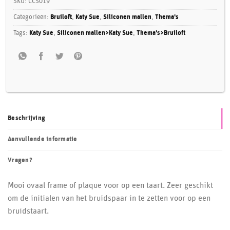
SKU:
CCS019
the
Categorieën:
Bruiloft
,
Katy Sue
,
Siliconen mallen
,
Thema's
waitlist
Tags:
Katy Sue
,
Siliconen mallen>Katy Sue
,
Thema's>Bruiloft
for
this
product
Beschrijving
Aanvullende informatie
Vragen?
Mooi ovaal frame of plaque voor op een taart. Zeer geschikt
om de initialen van het bruidspaar in te zetten voor op een
bruidstaart.