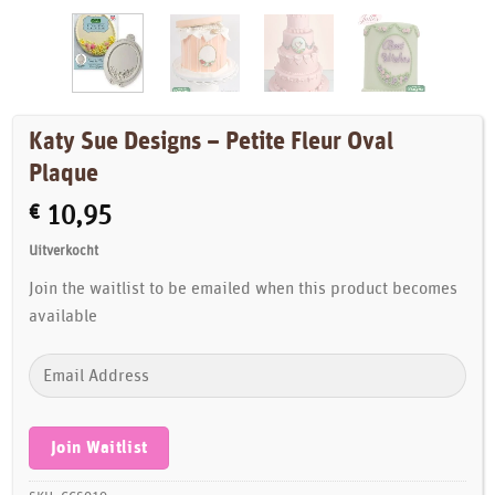
Katy Sue Designs – Petite Fleur Oval
Plaque
€
10,95
Uitverkocht
Join the waitlist to be emailed when this product becomes
available
Enter
your
email
address
Join Waitlist
to
join