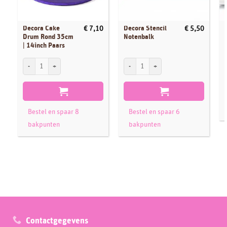
Decora Cake
Decora Stencil
€
7,10
€
5,50
Drum Rond 35cm
Notenbalk
| 14inch Paars
Decora Cake Drum Rond 35cm | 14inch Paars aantal
Decora Stencil Notenbalk aantal
Bestel en spaar 8
Bestel en spaar 6
bakpunten
bakpunten
Contactgegevens