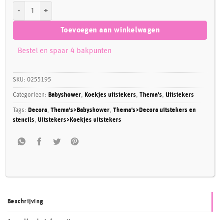
Koekjesuitsteker set Teddy Bear en Hobbelpaard aantal
Toevoegen aan winkelwagen
Bestel en spaar 4 bakpunten
SKU:
0255195
Categorieën:
Babyshower
,
Koekjes uitstekers
,
Thema's
,
Uitstekers
Tags:
Decora
,
Thema's>Babyshower
,
Thema's>Decora uitstekers en
stencils
,
Uitstekers>Koekjes uitstekers
Beschrijving