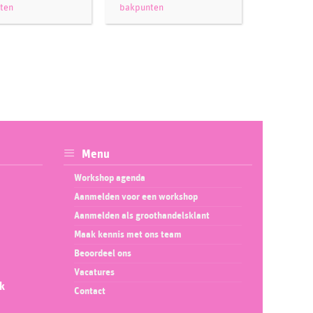
ten
bakpunten
Menu
Workshop agenda
Aanmelden voor een workshop
Aanmelden als groothandelsklant
Maak kennis met ons team
Beoordeel ons
Vacatures
ok
Contact