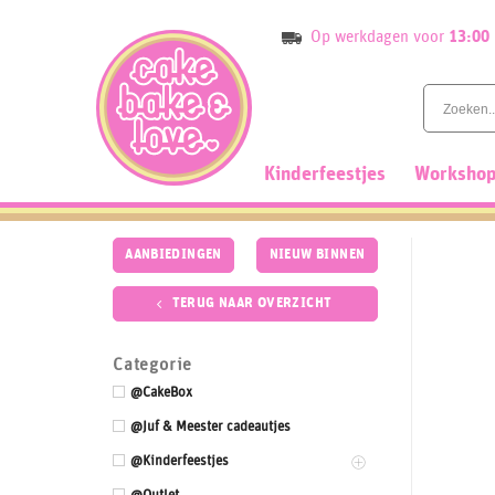
Skip
Op werkdagen voor
13:00
to
content
Kinderfeestjes
Workshop
AANBIEDINGEN
NIEUW BINNEN
TERUG NAAR OVERZICHT
Categorie
@CakeBox
@Juf & Meester cadeautjes
@Kinderfeestjes