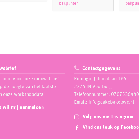
bakpunten
bakpun
wsbrief
Contactgegevens
e nu in voor onze nieuwsbrief
Koningin Julianalaan 166
op de hoogte van het laatste
2274 JN Voorburg
n onze workshopdata!
Telefoonnummer: 0707536440
Email: info@cakebakelove.nl
ik wil mij aanmelden
Volg ons via Instagram
Vind ons leuk op Facebo