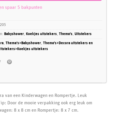
 en spaar 5 bakpunten
205
ën:
Babyshower
,
Koekjes uitstekers
,
Thema's
,
Uitstekers
ra
,
Thema's>Babyshower
,
Thema's>Decora uitstekers en
itstekers>Koekjes uitstekers
cora van een Kinderwagen en Rompertje. Leuk
Tip: Door de mooie verpakking ook erg leuk om
agen: 8 x 8 cm en Rompertje: 8 x 7 cm.