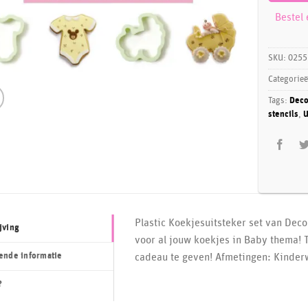
Bestel
SKU:
0255
Categorie
Tags:
Deco
stencils
,
U
Plastic Koekjesuitsteker set van De
jving
voor al jouw koekjes in Baby thema! 
ende informatie
cadeau te geven! Afmetingen: Kinderw
?