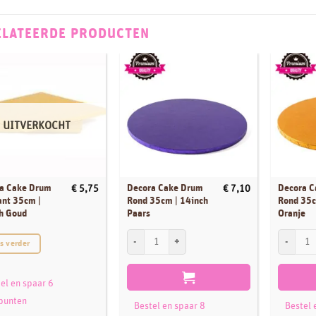
ELATEERDE PRODUCTEN
UITVERKOCHT
a Cake Drum
Decora Cake Drum
Decora 
€
5,75
€
7,10
ant 35cm |
Rond 35cm | 14inch
Rond 35c
h Goud
Paars
Oranje
Decora Cake Drum Rond 35cm | 14inch Paars aant
Decora Ca
s verder
el en spaar 6
punten
Bestel en spaar 8
Bestel 