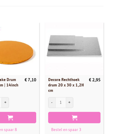
UIT
Cake Drum
Decora Rechthoek
Cakeboard r
€
7,10
€
2,95
m | 14inch
drum 20 x 30 x 1,2H
25cm | 10in
cm
al
ke Drum Rond 35cm | 14inch Oranje aantal
Decora Rechthoek drum 20 x 30 x 1,2H cm aantal
Lees verde
Bestel en 
bakpunte
en spaar 8
Bestel en spaar 3