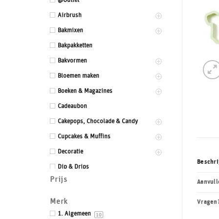
@Outlet
Airbrush
Bakmixen
Bakpakketten
Bakvormen
Bloemen maken
Boeken & Magazines
Cadeaubon
Cakepops, Chocolade & Candy
Cupcakes & Muffins
Decoratie
Beschri
Dip & Drips
Prijs
Dozen & Dummies
Aanvull
Drums & Boards
Merk
Vragen
Eetbaar kant
1. Algemeen
10