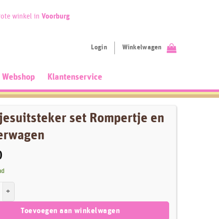
ote winkel in
Voorburg
Login
Winkelwagen
Webshop
Klantenservice
jesuitsteker set Rompertje en
erwagen
0
ad
tsteker set Rompertje en Kinderwagen aantal
Toevoegen aan winkelwagen