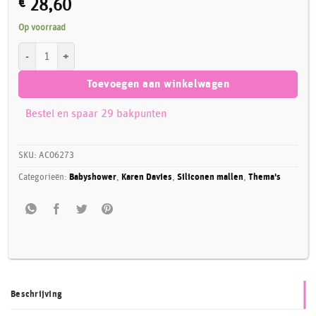
€
28,60
Op voorraad
Karen Davies Siliconen Mould - Grote Strik aantal
Toevoegen aan winkelwagen
Bestel en spaar 29 bakpunten
SKU:
AC06273
Categorieën:
Babyshower
,
Karen Davies
,
Siliconen mallen
,
Thema's
Beschrijving