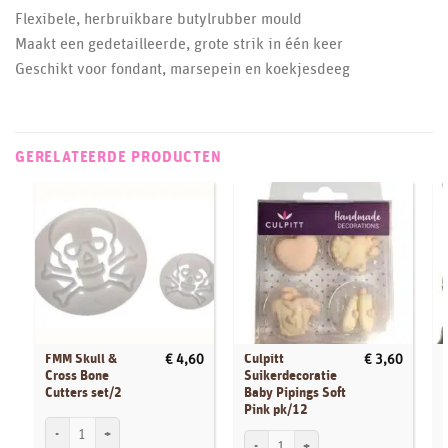
Flexibele, herbruikbare butylrubber mould
Maakt een gedetailleerde, grote strik in één keer
Geschikt voor fondant, marsepein en koekjesdeeg
GERELATEERDE PRODUCTEN
FMM Skull &
Culpitt
€
4,60
€
3,60
Cross Bone
Suikerdecoratie
Cutters set/2
Baby Pipings Soft
Pink pk/12
FMM Skull & Cross Bone Cutters set/2 aantal
Culpitt Suikerdecoratie Baby Pipings Sof
S