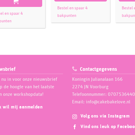
Bestel en spaar 4
Bestel 
el en spaar 4
bakpunten
bakpun
punten
wsbrief
Contactgegevens
e nu in voor onze nieuwsbrief
Koningin Julianalaan 166
op de hoogte van het laatste
2274 JN Voorburg
n onze workshopdata!
Telefoonnummer: 0707536440
Email: info@cakebakelove.nl
ik wil mij aanmelden
Volg ons via Instagram
Vind ons leuk op Facebo