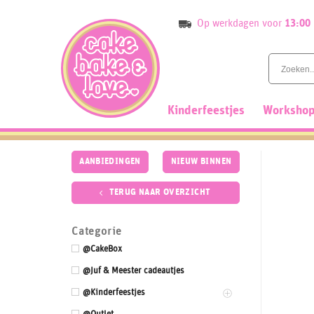
Skip
Op werkdagen voor
13:00
to
content
Kinderfeestjes
Workshop
AANBIEDINGEN
NIEUW BINNEN
TERUG NAAR OVERZICHT
Categorie
@CakeBox
@Juf & Meester cadeautjes
@Kinderfeestjes