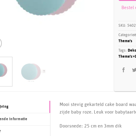
Bestel
SKU:
5402
Categorie
Thema's
Tags:
Deko
Thema's>G
Mooi stevig gekarteld cake board wa
jving
zijde baby roze. Leuk voor babytaart
ende informatie
Doorsnede: 25 cm en 3mm dik
?