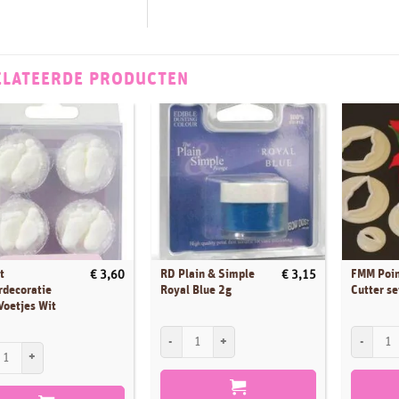
ELATEERDE PRODUCTEN
t
RD Plain & Simple
FMM Poin
€
3,60
€
3,15
rdecoratie
Royal Blue 2g
Cutter se
Voetjes Wit
RD Plain & Simple Royal Blue 2g aantal
FMM Poins
t Suikerdecoratie Baby Voetjes Wit pk/24 aantal