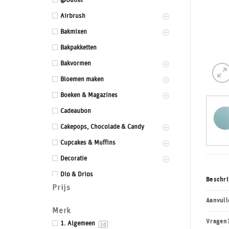
@Outlet
Airbrush
Bakmixen
Bakpakketten
Bakvormen
Bloemen maken
Boeken & Magazines
Cadeaubon
Cakepops, Chocolade & Candy
Cupcakes & Muffins
Decoratie
Dip & Drips
Beschri
Prijs
Dozen & Dummies
Aanvull
Drums & Boards
Merk
Vragen
Eetbaar kant
1. Algemeen
10