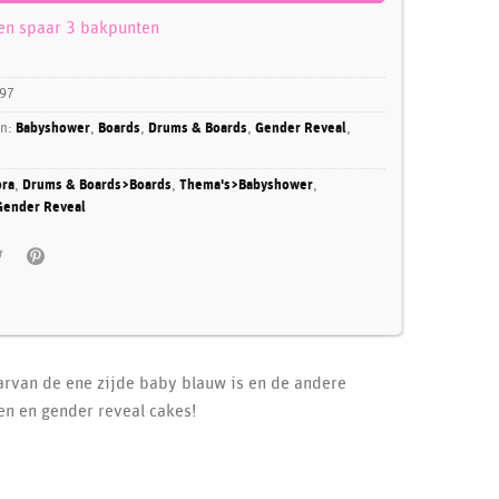
 en spaar 3 bakpunten
97
ën:
Babyshower
,
Boards
,
Drums & Boards
,
Gender Reveal
,
ra
,
Drums & Boards>Boards
,
Thema's>Babyshower
,
ender Reveal
arvan de ene zijde baby blauw is en de andere
en en gender reveal cakes!