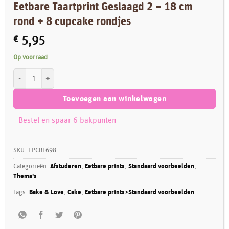
Eetbare Taartprint Geslaagd 2 – 18 cm
rond + 8 cupcake rondjes
€
5,95
Op voorraad
Eetbare Taartprint Geslaagd 2 – 18 cm rond + 8 cupcake rondjes aantal
Toevoegen aan winkelwagen
Bestel en spaar 6 bakpunten
SKU:
EPCBL698
Categorieën:
Afstuderen
,
Eetbare prints
,
Standaard voorbeelden
,
Thema's
Tags:
Bake & Love
,
Cake
,
Eetbare prints>Standaard voorbeelden