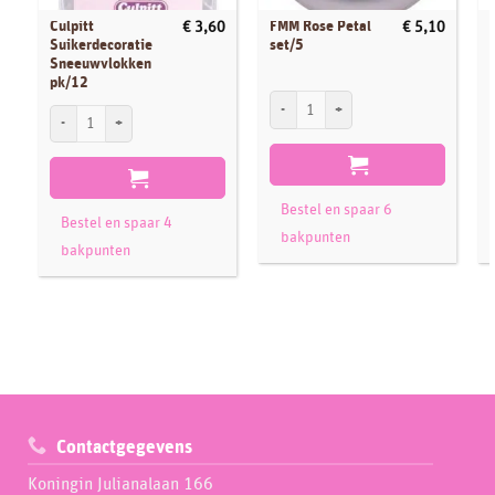
Culpitt
FMM Rose Petal
€
3,60
€
5,10
Suikerdecoratie
set/5
Sneeuwvlokken
pk/12
FMM Rose Petal set/5 aantal
F
Culpitt Suikerdecoratie Sneeuwvlokken pk/12 aantal
Bestel en spaar 6
Bestel en spaar 4
bakpunten
bakpunten
Contactgegevens
Koningin Julianalaan 166