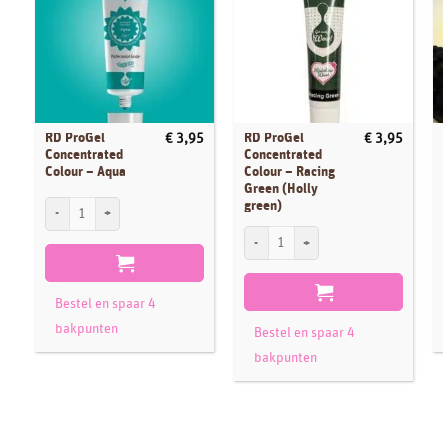
RD ProGel
RD ProGel
€
3,95
€
3,95
Concentrated
Concentrated
Colour – Aqua
Colour – Racing
Green (Holly
RD ProGel Concentrated Colour - Aqua aantal
S
green)
RD ProGel Concentrated Colour - Racing G
Bestel en spaar 4
bakpunten
Bestel en spaar 4
bakpunten