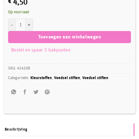
€
4,50
Op voorraad
Dekora Eetbare Stift Goud aantal
Toevoegen aan winkelwagen
Bestel en spaar 5 bakpunten
SKU:
414108
Categorieën:
Kleurstoffen
,
Voedsel stiften
,
Voedsel stiften
Beschrijving