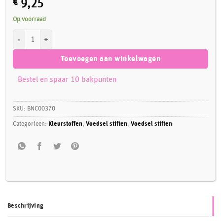
€
9,25
Op voorraad
Brand New Cake Stiften eetbare inkt set/5 aantal
Toevoegen aan winkelwagen
Bestel en spaar 10 bakpunten
SKU:
BNC00370
Categorieën:
Kleurstoffen
,
Voedsel stiften
,
Voedsel stiften
Beschrijving