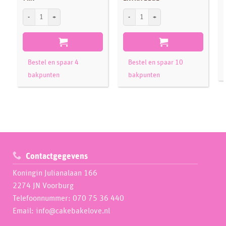
S
Sugarflair Dusting Colour SUNSET ORANGE, 7ml aantal
Sugarflair Max Concentrate Paste Colou
Bestel en spaar 4
Bestel en spaar 10
bakpunten
bakpunten
Contactgegevens
Koningin Julianalaan 166
2274 JN Voorburg
Telefoonnummer: 070 75 36 440
Email: info@cakebakelove.nl