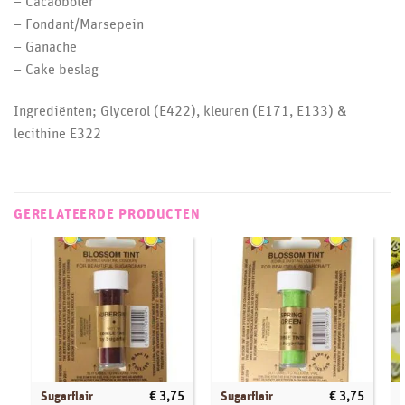
– Cacaoboter
– Fondant/Marsepein
– Ganache
– Cake beslag
Ingrediënten; Glycerol (E422), kleuren (E171, E133) &
lecithine E322
GERELATEERDE PRODUCTEN
Sugarflair
Sugarflair
€
3,75
€
3,75