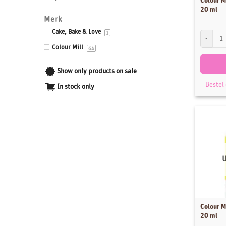
Colour M
20 ml
Drums & Boards
Merk
Eetbaar kant
Cake, Bake & Love
Colour Mi
1
Eetbare prints
Colour Mill
64
Fondant, Icing & Marsepein
Show only products on sale
Gepersonaliseerde Taarttoppers
Bestel
In stock only
Gereedschappen & Materialen
Icing
Impressie en Embossing matten & stempels
Ingrediënten
Isomalt
Kleurstoffen
Siliconen mallen
Smaakstoffen
Colour M
20 ml
Standaards