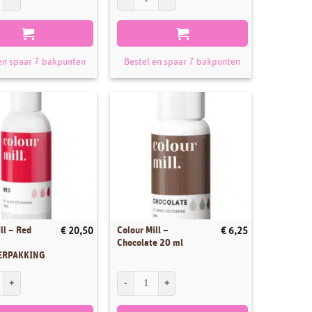
en spaar 7 bakpunten
Bestel en spaar 7 bakpunten
ll – Red
Colour Mill –
€
20,50
€
6,25
Chocolate 20 ml
ERPAKKING
ll - Red 100 ml GROOTVERPAKKING aantal
Colour Mill - Chocolate 20 ml aantal