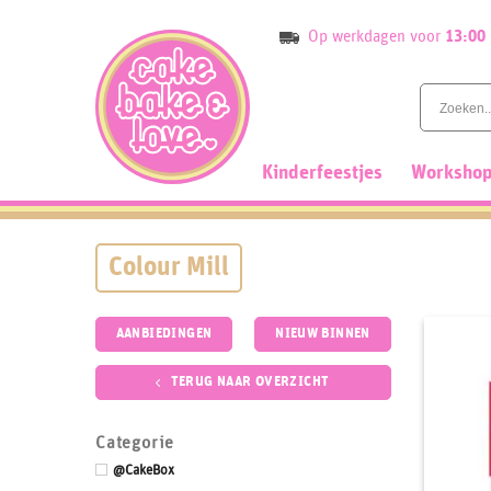
Skip
Op werkdagen voor
13:00
to
content
Kinderfeestjes
Workshop
Colour Mill
AANBIEDINGEN
NIEUW BINNEN
TERUG NAAR OVERZICHT
Categorie
@CakeBox