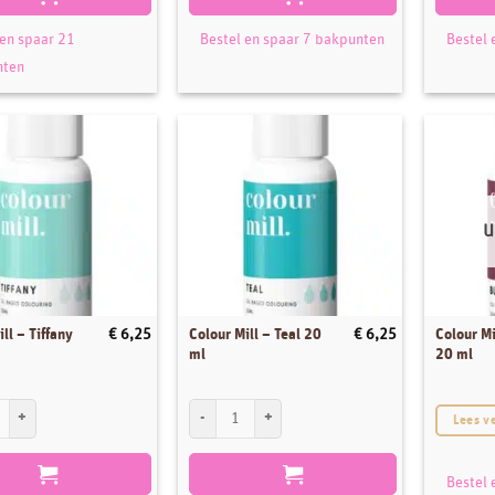
 en spaar 21
Bestel en spaar 7 bakpunten
Bestel 
nten
U
ll – Tiffany
Colour Mill – Teal 20
Colour Mi
€
6,25
€
6,25
ml
20 ml
ll - Tiffany 20 ml aantal
Colour Mill - Teal 20 ml aantal
Lees v
Bestel 