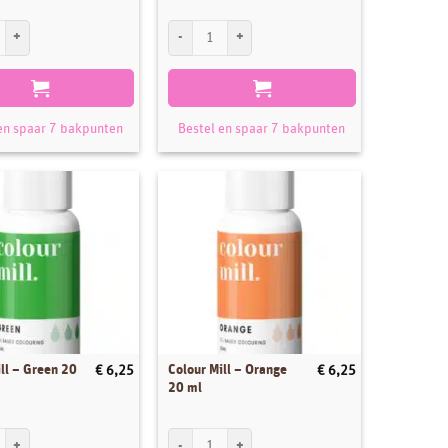
l - Baby Pink 20 ml aantal
Colour Mill - Sky Blue 20 ml aantal
en spaar 7 bakpunten
Bestel en spaar 7 bakpunten
ll – Green 20
Colour Mill – Orange
€
6,25
€
6,25
20 ml
l - Green 20 ml aantal
Colour Mill - Orange 20 ml aantal