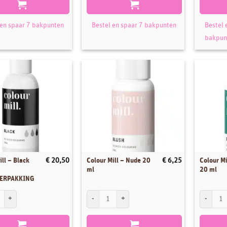
 en spaar 7 bakpunten
Bestel en spaar 7 bakpunten
Bestel 
bakpun
ill – Black
Colour Mill – Nude 20
Colour Mi
€
20,50
€
6,25
ml
20 ml
ERPAKKING
ill - Black 100 ml GROOTVERPAKKING aantal
Colour Mill - Nude 20 ml aantal
Colour Mil