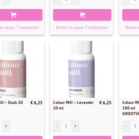
 en spaar 7 bakpunten
Bestel en spaar 7 bakpunten
Bestel 
ill – Dusk 20
Colour Mill – Lavender
Colour Mi
€
6,25
€
6,25
20 ml
100 ml
GROOTV
ll - Dusk 20 ml aantal
Colour Mill - Lavender 20 ml aantal
Colour Mi