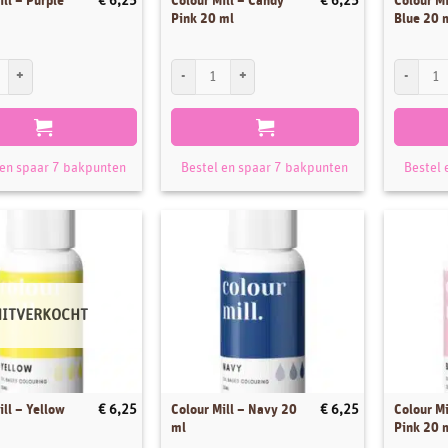
ill – Purple
Colour Mill – Candy
Colour Mi
€
6,25
€
6,25
Pink 20 ml
Blue 20 
ll - Purple 20 ml aantal
Colour Mill - Candy Pink 20 ml aantal
Colour Mil
 en spaar 7 bakpunten
Bestel en spaar 7 bakpunten
Bestel 
UITVERKOCHT
ill – Yellow
Colour Mill – Navy 20
Colour Mi
€
6,25
€
6,25
ml
Pink 20 