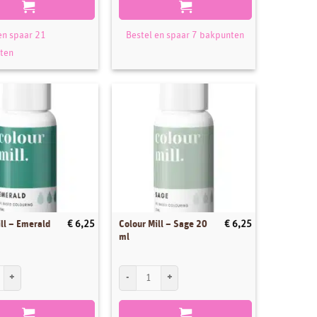
en spaar 21
Bestel en spaar 7 bakpunten
ten
ll – Emerald
Colour Mill – Sage 20
€
6,25
€
6,25
ml
l - Emerald 20 ml aantal
Colour Mill - Sage 20 ml aantal