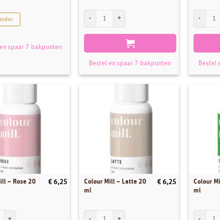
Colour Mill - Navy 20 ml aantal
Colour Mil
erder
 en spaar 7 bakpunten
Bestel en spaar 7 bakpunten
Bestel 
ill – Rose 20
Colour Mill – Latte 20
Colour Mi
€
6,25
€
6,25
ml
ml
ll - Rose 20 ml aantal
Colour Mill - Latte 20 ml aantal
Colour Mil