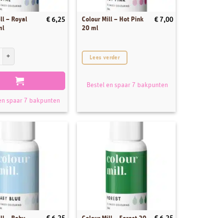
ll – Royal
Colour Mill – Hot Pink
€
6,25
€
7,00
ml
20 ml
l - Royal Blue 20 ml aantal
Lees verder
Bestel en spaar 7 bakpunten
en spaar 7 bakpunten