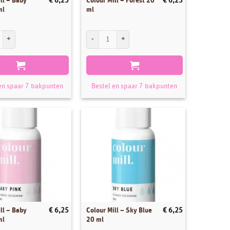
ll – Baby
Colour Mill – Forest 20
€
6,25
€
6,25
ml
ml
l - Baby Blue 20 ml aantal
Colour Mill - Forest 20 ml aantal
en spaar 7 bakpunten
Bestel en spaar 7 bakpunten
ll – Baby
Colour Mill – Sky Blue
€
6,25
€
6,25
ml
20 ml