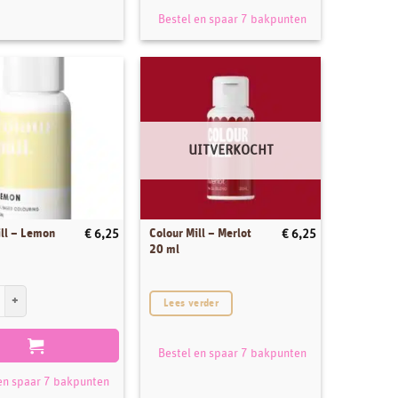
Bestel en spaar 7 bakpunten
UITVERKOCHT
ill – Lemon
Colour Mill – Merlot
€
6,25
€
6,25
20 ml
ll - Lemon 20 ml aantal
Lees verder
Bestel en spaar 7 bakpunten
en spaar 7 bakpunten