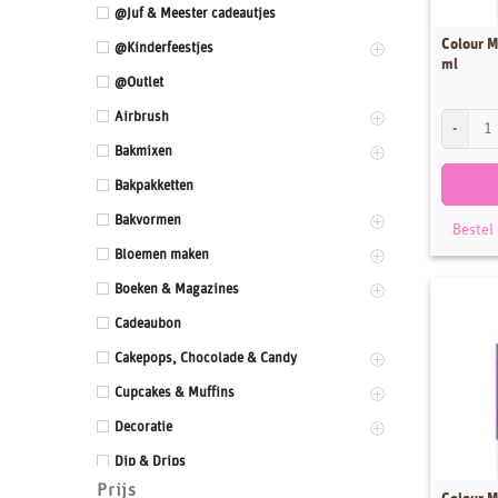
@Juf & Meester cadeautjes
Colour M
@Kinderfeestjes
ml
@Outlet
Airbrush
Colour Mi
Bakmixen
Bakpakketten
Bakvormen
Bestel
Bloemen maken
Boeken & Magazines
Cadeaubon
Cakepops, Chocolade & Candy
Cupcakes & Muffins
Decoratie
Dip & Drips
Prijs
Dozen & Dummies