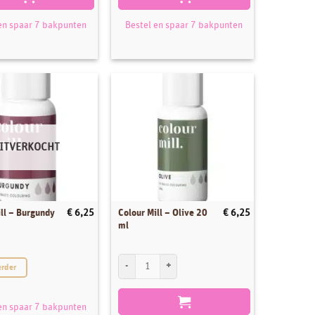
en spaar 7 bakpunten
Bestel en spaar 7 bakpunten
ITVERKOCHT
ll – Burgundy
Colour Mill – Olive 20
€
6,25
€
6,25
ml
Colour Mill - Olive 20 ml aantal
erder
en spaar 7 bakpunten