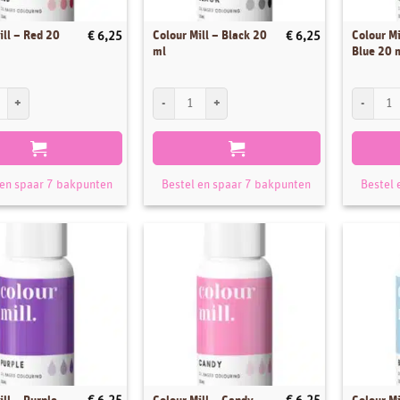
ill – Red 20
Colour Mill – Black 20
Colour Mi
€
6,25
€
6,25
ml
Blue 20 
ll - Red 20 ml aantal
Colour Mill - Black 20 ml aantal
Colour Mil
 en spaar 7 bakpunten
Bestel en spaar 7 bakpunten
Bestel 