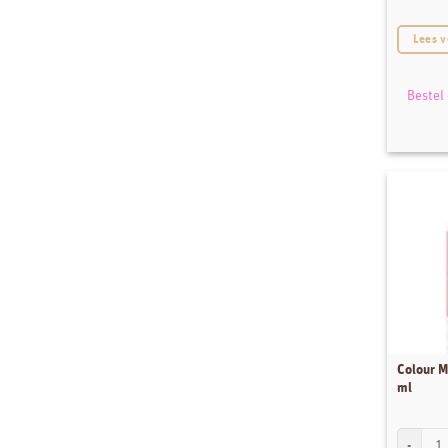
Stencils
Lees v
Sugar Press
Thema's
Bestel
Uitdeelzakjes
Uitstekers
Workshops
Colour M
ml
Colour Mi