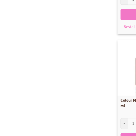
Bestel
Colour M
ml
Colour Mi