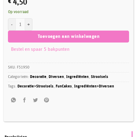
€
4,50
Op voorraad
FunCakes Knettersuiker 70 g aantal
Toevoegen aan winkelwagen
Bestel en spaar 5 bakpunten
SKU:
F51950
Categorieën:
Decoratie
,
Diversen
,
Ingrediënten
,
Strooisels
Tags:
Decoratie>Strooisels
,
FunCakes
,
Ingrediënten>Diversen