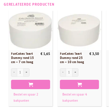
GERELATEERDE PRODUCTEN
FunCakes Taart
FunCakes Taart
€
1,65
€
3,50
Dummy rond 15
Dummy rond 25
cm – 7 cm hoog
cm – 10 cm hoog
FunCakes Taart Dummy rond 15 cm - 7 cm hoog aantal
FunCakes Taart Dummy rond 25 cm - 10 
F
Bestel en spaar 2
Bestel en spaar 4
bakpunten
bakpunten