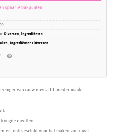
 en spaar 9 bakpunten
00
ën:
Diversen
,
Ingrediënten
akes
,
Ingrediënten>Diversen
ervanger van rauw eiwit. Dit poeder maakt
it.
droogde eiwitten.
cepten, ook geschikt voor het maken van royal