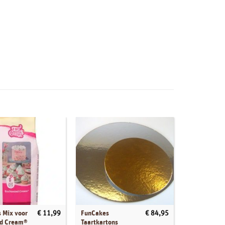
 Mix voor
FunCakes
FunCakes D
€
11,99
€
84,95
ed Cream®
Taartkartons
Melts Blue 