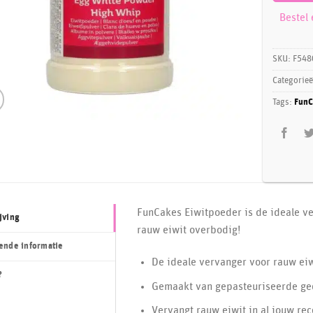
Bestel
SKU:
F548
Categorie
Tags:
FunC
FunCakes Eiwitpoeder is de ideale v
jving
rauw eiwit overbodig!
ende informatie
De ideale vervanger voor rauw eiw
?
Gemaakt van gepasteuriseerde ge
Vervangt rauw eiwit in al jouw re