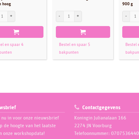
m hoog
900 g
es Taart Dummy rond 30 cm - 7 cm hoog aantal
FunCakes Deco Melts Black 250 g aantal
FunCakes 
el en spaar 4
Bestel en spaar 5
Bestel 
punten
bakpunten
bakpun
wsbrief
Contactgegevens
e nu in voor onze nieuwsbrief
Koningin Julianalaan 166
op de hoogte van het laatste
2274 JN Voorburg
n onze workshopdata!
Telefoonnummer: 0707536440