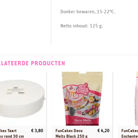
Donker bewaren, 15-22°C.
Netto inhoud: 125 g.
ELATEERDE PRODUCTEN
kes Taart
FunCakes Deco
FunCakes
€
3,80
€
4,20
y rond 30 cm
Melts Black 250 g
Enchant