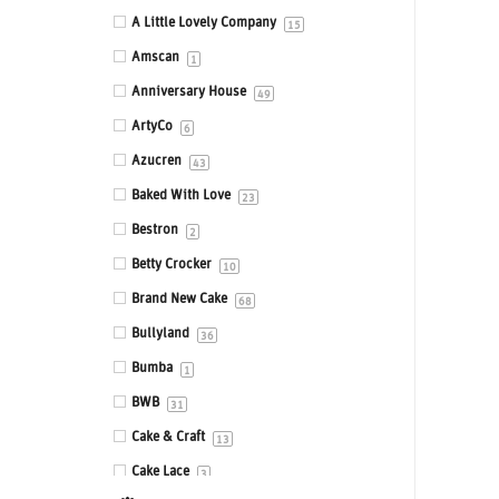
Eetbare prints
A Little Lovely Company
15
Fondant, Icing & Marsepein
Amscan
1
Gepersonaliseerde Taarttoppers
Anniversary House
49
Gereedschappen & Materialen
ArtyCo
6
Icing
Azucren
43
Impressie en Embossing matten &
Baked With Love
23
stempels
Bestron
2
Ingrediënten
Betty Crocker
10
Isomalt
Brand New Cake
68
Kleurstoffen
Bullyland
36
Siliconen mallen
Bumba
1
Smaakstoffen
BWB
31
Standaards
Cake & Craft
13
Stencils
Cake Lace
3
Sugar Press