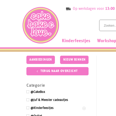
Skip
Op werkdagen voor
13:00
to
content
Kinderfeestjes
Workshop
AANBIEDINGEN
NIEUW BINNEN
TERUG NAAR OVERZICHT
Categorie
@CakeBox
@Juf & Meester cadeautjes
@Kinderfeestjes