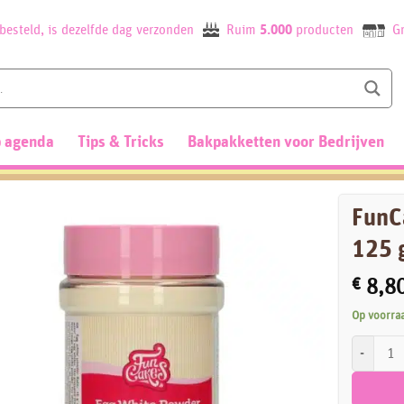
besteld, is dezelfde dag verzonden
Ruim
5.000
producten
Gr
 agenda
Tips & Tricks
Bakpakketten voor Bedrijven
FunC
125 
€
8,8
Op voorra
FunCakes 