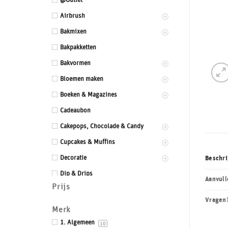
@Outlet
Airbrush
Bakmixen
Bakpakketten
Bakvormen
Bloemen maken
Boeken & Magazines
Cadeaubon
Cakepops, Chocolade & Candy
Cupcakes & Muffins
Decoratie
Beschri
Dip & Drips
Aanvull
Prijs
Dozen & Dummies
Vragen
Drums & Boards
Merk
Eetbaar kant
1. Algemeen
10