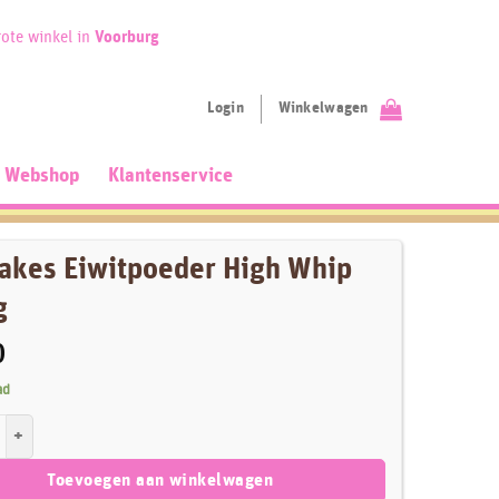
ote winkel in
Voorburg
Login
Winkelwagen
Webshop
Klantenservice
akes Eiwitpoeder High Whip
g
0
ad
Eiwitpoeder High Whip 125 g aantal
Toevoegen aan winkelwagen