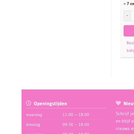
– 7 c
Dekoback
25
FunCak
Dekofee
11
Dekora
174
Diversen
8
Best
Dobla
2
bak
Dr Oetker
10
EuroVanille
2
FMM
81
Folat
1
FPC Sugarcraft
19
FunCakes
860
Openingstijden
Nieu
Ginger Ray
19
Schrijf j
maandag
11:00 — 18:00
Glytter
9
en blijf 
dinsdag
09:30 — 18:00
Günthart
nieuws e
4