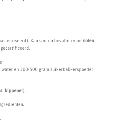
pasteuriseerd). Kan sporen bevatten van:
noten
 gecertificeerd.
g:
l water en 300-500 gram suikerbakkerspoeder
d,
kippenei
).
ngrediënten.
.