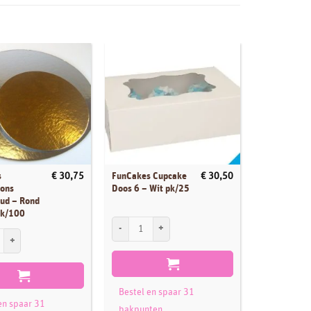
s
FunCakes Cupcake
FunCakes Mi
€
30,75
€
30,50
tons
Doos 6 – Wit pk/25
Biscuit Delu
oud – Rond
10kg
pk/100
FunCakes Cupcake Doos 6 - Wit pk/25 aantal
FunCakes Mix
Taartkartons Zilver/Goud - Rond - 20cm pk/100 aantal
Bestel en spaar 31
Bestel en 
en spaar 31
bakpunten
bakpunte