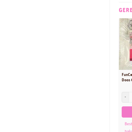
Dekoback
25
GER
Dekofee
11
Dekora
174
Diversen
8
Dobla
2
Dr Oetker
10
EuroVanille
2
FMM
81
FunCa
Folat
Doos 
1
FPC Sugarcraft
19
FunCak
FunCakes
860
Ginger Ray
19
Glytter
9
Best
Günthart
4
bak