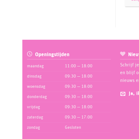
Handstand Kitchen
9
Het Vriendenboek
2
House of Marie
134
JEM
46
Jillbeesz
9
Karen Davies
68
Openingstijden
Nieu
Katy Sue
93
Schrijf j
maandag
11:00 — 18:00
La Cucina
1
en blijf 
dinsdag
09:30 — 18:00
LaCucina
nieuws e
1
woensdag
09:30 — 18:00
Leman
28
Ja, 
donderdag
09:30 — 18:00
LorAnn
53
vrijdag
09:30 — 18:00
LOYAL
9
zaterdag
09:30 — 17:00
Madame LouLou
1
zondag
Gesloten
Magic Colours
6
Marvelous Molds
5