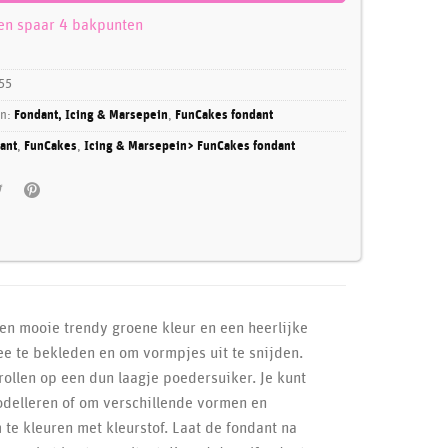
 en spaar 4 bakpunten
55
ën:
Fondant, Icing & Marsepein
,
FunCakes fondant
ant
,
FunCakes
,
Icing & Marsepein> FunCakes fondant
een mooie trendy groene kleur en een heerlijke
ee te bekleden en om vormpjes uit te snijden.
ollen op een dun laagje poedersuiker. Je kunt
odelleren of om verschillende vormen en
te kleuren met kleurstof. Laat de fondant na