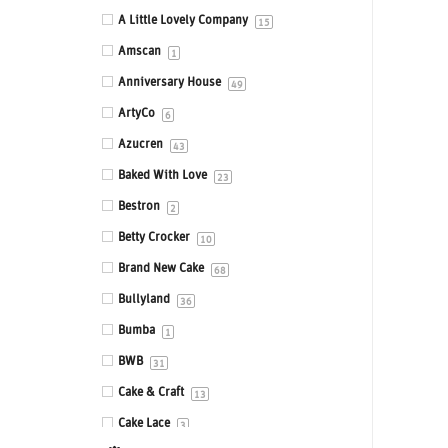
Eetbare prints
A Little Lovely Company
15
Fondant, Icing & Marsepein
Amscan
1
Gepersonaliseerde Taarttoppers
Anniversary House
49
Gereedschappen & Materialen
ArtyCo
6
Icing
Azucren
43
Impressie en Embossing matten &
Baked With Love
23
stempels
Bestron
2
Ingrediënten
Betty Crocker
10
Isomalt
Brand New Cake
68
Kleurstoffen
Bullyland
36
Siliconen mallen
Bumba
1
Smaakstoffen
BWB
31
Standaards
Cake & Craft
13
Stencils
Cake Lace
3
Sugar Press