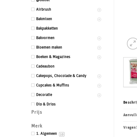
@Outlet
Airbrush
Bakmixen
Bakpakketten
Bakvormen
Bloemen maken
Boeken & Magazines
Cadeaubon
Cakepops, Chocolade & Candy
Cupcakes & Muffins
Decoratie
Beschri
Dip & Drips
Prijs
Dozen & Dummies
Aanvull
Drums & Boards
Merk
Vragen
Eetbaar kant
1. Algemeen
10