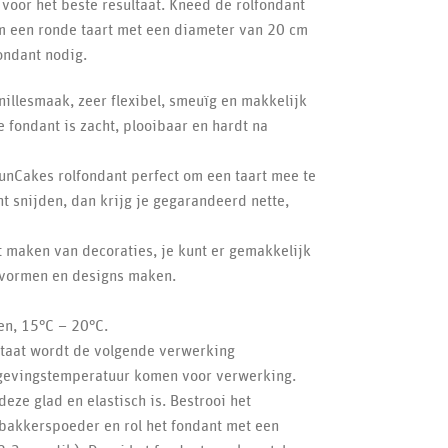
 voor het beste resultaat. Kneed de rolfondant
 een ronde taart met een diameter van 20 cm
ondant nodig.
illesmaak, zeer flexibel, smeuïg en makkelijk
De fondant is zacht, plooibaar en hardt na
FunCakes rolfondant perfect om een taart mee te
t snijden, dan krijg je gegarandeerd nette,
t maken van decoraties, je kunt er gemakkelijk
e vormen en designs maken.
n, 15°C – 20°C.
ltaat wordt de volgende verwerking
mgevingstemperatuur komen voor verwerking.
eze glad en elastisch is. Bestrooi het
bakkerspoeder en rol het fondant met een