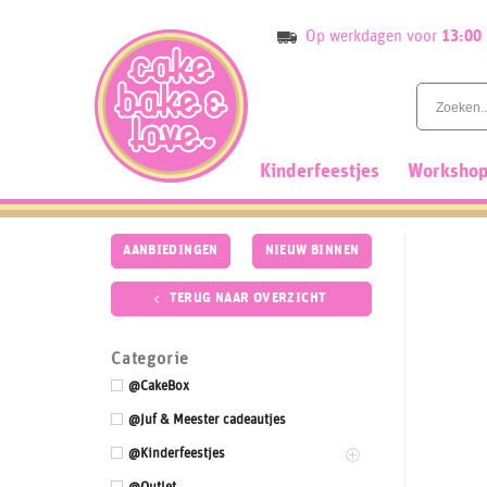
Skip
Op werkdagen voor
13:00
to
content
Kinderfeestjes
Workshop
AANBIEDINGEN
NIEUW BINNEN
TERUG NAAR OVERZICHT
Categorie
@CakeBox
@Juf & Meester cadeautjes
@Kinderfeestjes