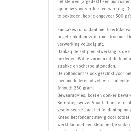
het kleuren (afgedekt) een uur rusten
opnieuw voor verdere verwerking. Om
te bekleden, heb je ongeveer 500 g f
FunCakes rolfondant met heerlijke van
in gebruik door zijn fijne structuur. 
verwerking volledig uit.
Dankzij de satijnen afwerking is de 
bekleden. Wil je vormen uit de fondan
strakke en scherpe uitsneden.
De rolfondant is ook geschikt voor he
mee modelleren of zelf verschillend
Inhoud: 250 gram.
Bewaaradvies: koel en donker beware
Bereidingswijze: Voor het beste resu
geadviseerd: Laat het fondant op o
Kneed het fondant stevig door totdat d
werkblad met een klein beetje suiker