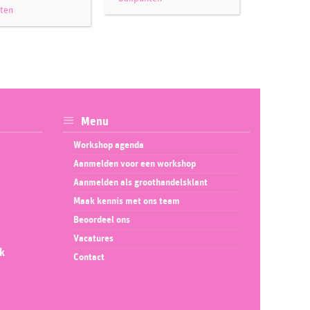
ten
Menu
Workshop agenda
Aanmelden voor een workshop
Aanmelden als groothandelsklant
Maak kennis met ons team
Beoordeel ons
Vacatures
ok
Contact