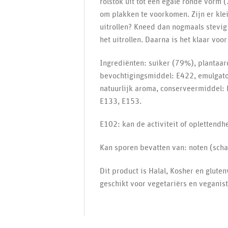
rolstok uit tot een egale ronde vorm 
om plakken te voorkomen. Zijn er kle
uitrollen? Kneed dan nogmaals stevig 
het uitrollen. Daarna is het klaar voo
Ingrediënten: suiker (79%), plantaard
bevochtigingsmiddel: E422, emulgato
natuurlijk aroma, conserveermiddel: 
E133, E153.
E102: kan de activiteit of oplettend
Kan sporen bevatten van: noten (scha
Dit product is Halal, Kosher en gluten
geschikt voor vegetariërs en veganist