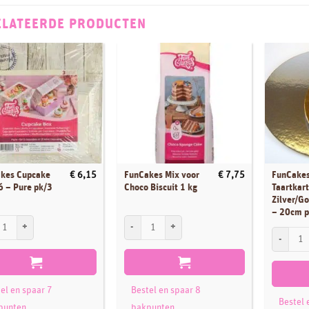
ELATEERDE PRODUCTEN
kes Cupcake
FunCakes Mix voor
FunCake
€
6,15
€
7,75
6 – Pure pk/3
Choco Biscuit 1 kg
Taartkar
Zilver/G
– 20cm 
es Cupcake Doos 6 - Pure pk/3 aantal
FunCakes Mix voor Choco Biscuit 1 kg aantal
FunCakes 
el en spaar 7
Bestel en spaar 8
Bestel 
punten
bakpunten