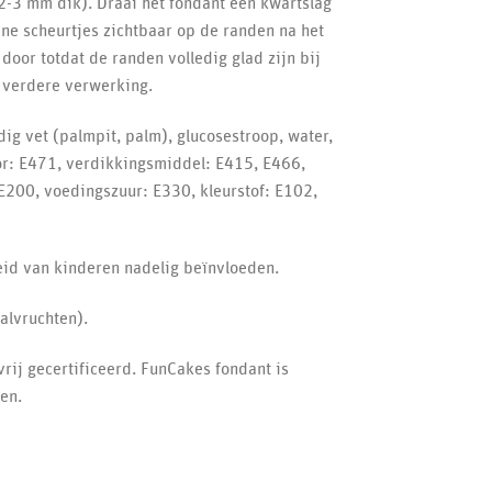
(2-3 mm dik). Draai het fondant een kwartslag
ine scheurtjes zichtbaar op de randen na het
door totdat de randen volledig glad zijn bij
r verdere verwerking.
ig vet (palmpit, palm), glucosestroop, water,
r: E471, verdikkingsmiddel: E415, E466,
E200, voedingszuur: E330, kleurstof: E102,
heid van kinderen nadelig beïnvloeden.
alvruchten).
vrij gecertificeerd. FunCakes fondant is
en.