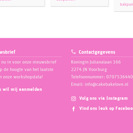
bakpun
wsbrief
Contactgegevens
e nu in voor onze nieuwsbrief
Koningin Julianalaan 166
op de hoogte van het laatste
2274 JN Voorburg
n onze workshopdata!
Telefoonnummer: 0707536440
Email: info@cakebakelove.nl
ik wil mij aanmelden
Volg ons via Instagram
Vind ons leuk op Facebo