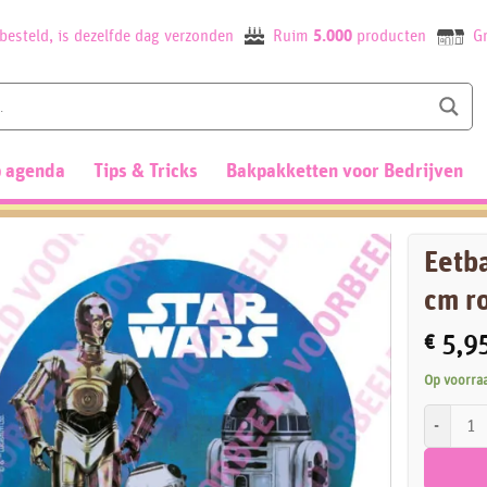
besteld, is dezelfde dag verzonden
Ruim
5.000
producten
Gr
 agenda
Tips & Tricks
Bakpakketten voor Bedrijven
Eetba
cm r
€
5,9
Op voorra
Eetbare Ta