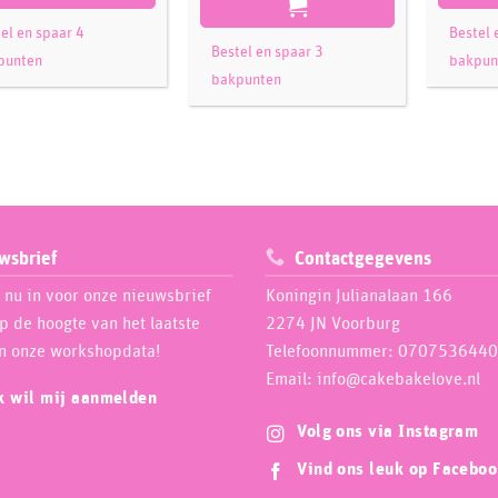
el en spaar 4
Bestel 
Bestel en spaar 3
punten
bakpun
bakpunten
wsbrief
Contactgegevens
e nu in voor onze nieuwsbrief
Koningin Julianalaan 166
op de hoogte van het laatste
2274 JN Voorburg
n onze workshopdata!
Telefoonnummer: 0707536440
Email: info@cakebakelove.nl
ik wil mij aanmelden
Volg ons via Instagram
Vind ons leuk op Facebo