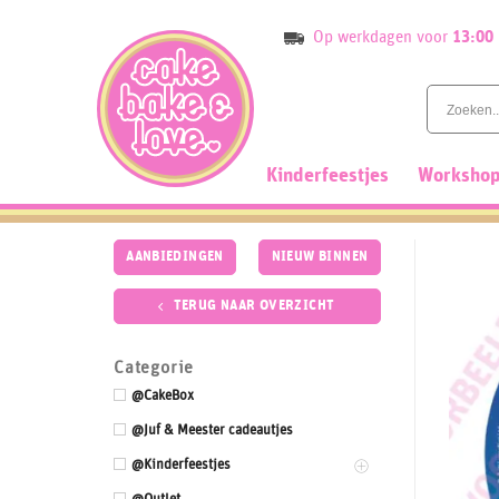
Skip
Op werkdagen voor
13:00
to
content
Kinderfeestjes
Workshop
AANBIEDINGEN
NIEUW BINNEN
TERUG NAAR OVERZICHT
Categorie
@CakeBox
@Juf & Meester cadeautjes
@Kinderfeestjes