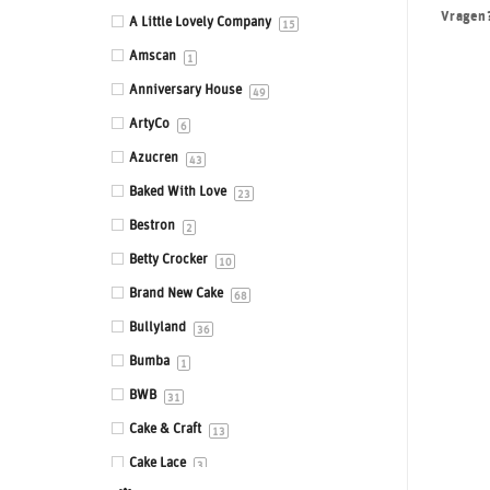
Vragen
Eetbare prints
A Little Lovely Company
15
Fondant, Icing & Marsepein
Amscan
1
Gepersonaliseerde Taarttoppers
Anniversary House
49
Gereedschappen & Materialen
ArtyCo
6
Icing
Azucren
43
Impressie en Embossing matten &
Baked With Love
23
stempels
Bestron
2
Ingrediënten
Betty Crocker
10
Isomalt
Brand New Cake
68
Kleurstoffen
Bullyland
36
Siliconen mallen
Bumba
1
Smaakstoffen
BWB
31
Standaards
Cake & Craft
13
Stencils
Cake Lace
3
Sugar Press