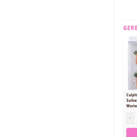
Handstand Kitchen
9
Het Vriendenboek
2
House of Marie
134
GER
JEM
46
Jillbeesz
9
Karen Davies
68
Katy Sue
93
La Cucina
1
LaCucina
1
Leman
28
Culpit
LorAnn
53
Suike
Worte
LOYAL
9
Culpit
Madame LouLou
1
Magic Colours
6
Marvelous Molds
5