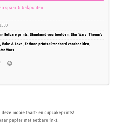
 en spaar 6 bakpunten
L333
ën:
Eetbare prints
,
Standaard voorbeelden
,
Star Wars
,
Thema's
, Bake & Love
,
Eetbare prints>Standaard voorbeelden
,
tar Wars
t deze mooie taart- en cupcakeprints!
baar papier met eetbare inkt.