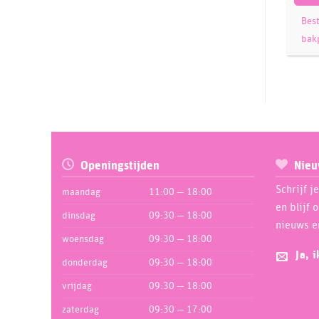
Modecor
Best
32
bak
Molen de Hoop
3
Nielsen Massey
1
Overig
132
PartyDeco
36
Pastime
18
PatchworkCutters
8
Openingstijden
Nieu
Patisse
44
Schrijf j
maandag
11:00 — 18:00
PME
595
en blijf 
dinsdag
09:30 — 18:00
Porto Formas
20
nieuws e
woensdag
09:30 — 18:00
Rainbow Dust
78
Ja, 
Renshaw
donderdag
09:30 — 18:00
8
Robert Haynes
vrijdag
09:30 — 18:00
1
Rolkem
5
zaterdag
09:30 — 17:00