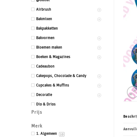
@Outlet
Airbrush
Bakmixen
Bakpakketten
Bakvormen
Bloemen maken
Boeken & Magazines
Cadeaubon
Cakepops, Chocolade & Candy
Cupcakes & Muffins
Decoratie
Dip & Drips
Prijs
Dozen & Dummies
Beschri
Drums & Boards
Merk
Aanvull
Eetbaar kant
1. Algemeen
10