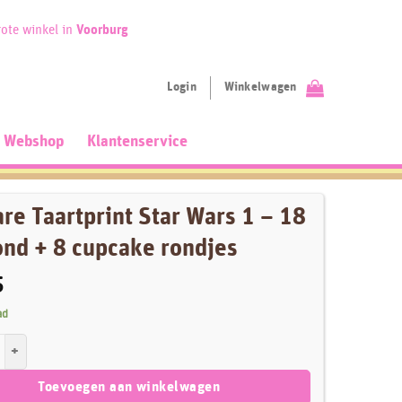
ote winkel in
Voorburg
Login
Winkelwagen
Webshop
Klantenservice
re Taartprint Star Wars 1 – 18
ond + 8 cupcake rondjes
5
ad
artprint Star Wars 1 - 18 cm rond + 8 cupcake rondjes aantal
Toevoegen aan winkelwagen