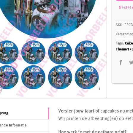
Bestel
SKU:
EPCB
Categorie
Tags:
Cake
Thema's>S
Versier jouw taart of cupcakes nu me
jving
Wij printen de afbeelding(en) op eet
ende informatie
Hoe werk je met de eetbare print?