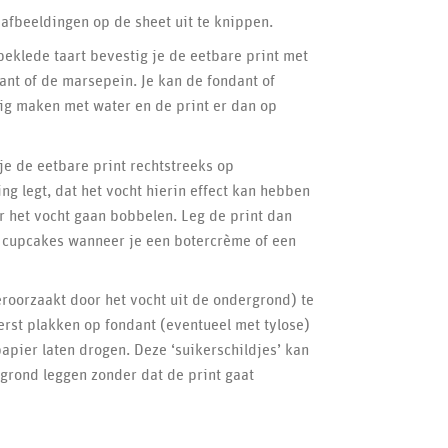
afbeeldingen op de sheet uit te knippen.
beklede taart bevestig je de eetbare print met
dant of de marsepein. Je kan de fondant of
ig maken met water en de print er dan op
e de eetbare print rechtstreeks op
ng legt, dat het vocht hierin effect kan hebben
r het vocht gaan bobbelen. Leg de print dan
f cupcakes wanneer je een botercrème of een
roorzaakt door het vocht uit de ondergrond) te
erst plakken op fondant (eventueel met tylose)
apier laten drogen. Deze ‘suikerschildjes’ kan
grond leggen zonder dat de print gaat