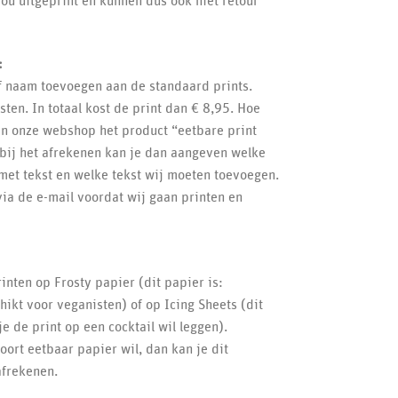
ou uitgeprint en kunnen dus ook niet retour
:
of naam toevoegen aan de standaard prints.
ten. In totaal kost de print dan € 8,95. Hoe
 in onze webshop het product “eetbare print
bij het afrekenen kan je dan aangeven welke
 met tekst en welke tekst wij moeten toevoegen.
via de e-mail voordat wij gaan printen en
inten op Frosty papier (dit papier is:
chikt voor veganisten) of op Icing Sheets (dit
e de print op een cocktail wil leggen).
ort eetbaar papier wil, dan kan je dit
afrekenen.