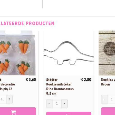
ELATEERDE PRODUCTEN
t
Städter
Koekjes 
€
3,60
€
2,80
rdecoratie
Koekjesuitsteker
Kroon
ls pk/12
Dino Brontosaurus
9,5 cm
t Suikerdecoratie Wortels pk/12 aantal
Koekjes u
Städter Koekjesuitsteker Dino Brontosaurus 9,5 c