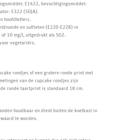
kingsmiddel: E1422, bevochtigingsmiddel:
ator: E322 (SOJA).
n hoofdletters.
ldioxide en sulfieten (E220-E228) in
of 10 mg/l, uitgedrukt als SO2.
 voor vegetariërs.
pcake rondjes of een grotere ronde print met
metingen van de cupcake rondjes zijn
de ronde taartprint is standaard 18 cm.
anden houdbaar en dient buiten de koelkast in
ewaard te worden.