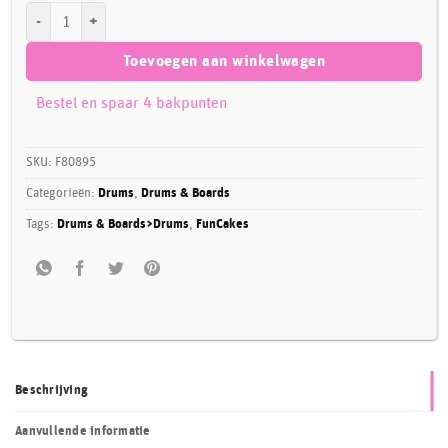
FunCakes Cake Drum Rond Ø30,5 cm- Zilver aantal
Toevoegen aan winkelwagen
Bestel en spaar 4 bakpunten
SKU:
F80895
Categorieën:
Drums
,
Drums & Boards
Tags:
Drums & Boards>Drums
,
FunCakes
Beschrijving
Aanvullende informatie