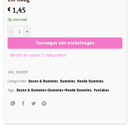
€
1,45
Op voorraad
FunCakes Taart Dummy rond 12,5 cm - 7 cm hoog aantal
Toevoegen aan winkelwagen
Bestel en spaar 2 bakpunten
SKU:
F82005
Categorieën:
Dozen & Dummies
,
Dummies
,
Ronde Dummies
Tags:
Dozen & Dummies>Dummies>Ronde Dummies
,
FunCakes