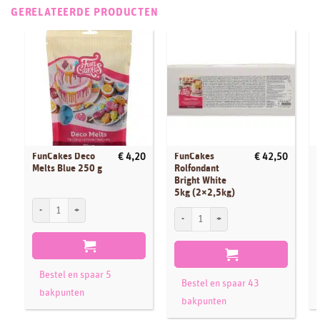
GERELATEERDE PRODUCTEN
FunCakes Deco
FunCakes
€
4,20
€
42,50
Melts Blue 250 g
Rolfondant
Bright White
5kg (2×2,5kg)
FunCakes Deco Melts Blue 250 g aantal
F
FunCakes Rolfondant Bright White 5kg (
Bestel en spaar 5
Bestel en spaar 43
bakpunten
bakpunten