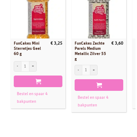
FunCakes Mini
FunCakes Zachte
€
3,25
€
3,60
Sterretjes Geel
Parels Medium
60 g
Metallic Zilver 55
g
FunCakes Mini Sterretjes Geel 60 g aantal
F
FunCakes Zachte Parels Medium Metallic 
Bestel en spaar 4
Bestel en spaar 4
bakpunten
bakpunten