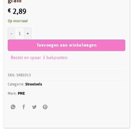
gram
€
2,89
Op voorraad
PME Sprinkle Charms Roze Bloemen 25 gram aantal
Toevoegen aan winkelwagen
Bestel en spaar 3 bakpunten
SKU:
SKB1013
Categorie:
Strooisels
Merk:
PME