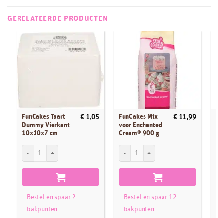
GERELATEERDE PRODUCTEN
FunCakes Taart
FunCakes Mix
€
1,05
€
11,99
Dummy Vierkant
voor Enchanted
10x10x7 cm
Cream® 900 g
FunCakes Taart Dummy Vierkant 10x10x7 cm aantal
FunCakes Mix voor Enchanted Cream® 90
F
Bestel en spaar 2
Bestel en spaar 12
bakpunten
bakpunten