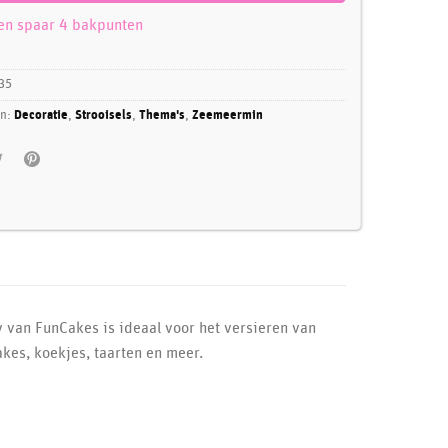
 en spaar 4 bakpunten
35
ën:
Decoratie
,
Strooisels
,
Thema's
,
Zeemeermin
van FunCakes is ideaal voor het versieren van
kes, koekjes, taarten en meer.