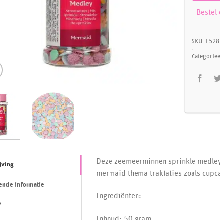
Bestel
SKU:
F528
Categorie
Deze zeemeerminnen sprinkle medley 
jving
mermaid thema traktaties zoals cupca
ende informatie
Ingrediënten:
?
Inhoud: 50 gram.