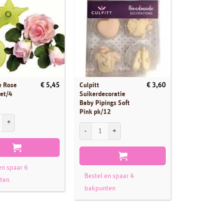
UIT
e Rose
Culpitt
Culpitt
€
5,45
€
3,60
Set/4
Suikerdecoratie
Suikerdecor
Baby Pipings Soft
Baby Voetje
Pink pk/12
pk/24
 Rose Cutters Set/4 aantal
Culpitt Suikerdecoratie Baby Pipings Soft Pink pk/12
Lees verde
Bestel en 
en spaar 6
bakpunte
Bestel en spaar 4
ten
bakpunten