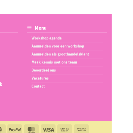
Menu
Workshop agenda
Aanmelden voor een workshop
Aanmelden als groothandelsklant
Maak kennis met ons team
Beoordeel ons
Vacatures
ok
Contact
IDeal
PayPal
MasterCard
Visa
Cash
Bank