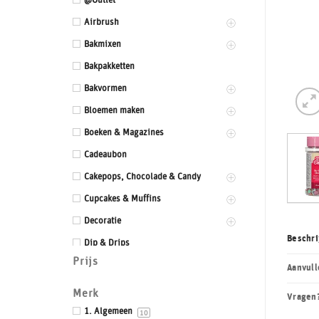
@Outlet
Airbrush
Bakmixen
Bakpakketten
Bakvormen
Bloemen maken
Boeken & Magazines
Cadeaubon
Cakepops, Chocolade & Candy
Cupcakes & Muffins
Decoratie
Beschri
Dip & Drips
Prijs
Dozen & Dummies
Aanvull
Drums & Boards
Merk
Vragen
Eetbaar kant
1. Algemeen
10