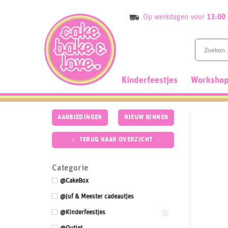
Skip
Op werkdagen voor
13:00
to
content
Kinderfeestjes
Workshop
AANBIEDINGEN
NIEUW BINNEN
TERUG NAAR OVERZICHT
Categorie
@CakeBox
@Juf & Meester cadeautjes
@Kinderfeestjes