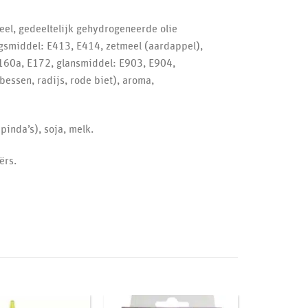
meel, gedeeltelijk gehydrogeneerde olie
ngsmiddel: E413, E414, zetmeel (aardappel),
E160a, E172, glansmiddel: E903, E904,
bessen, radijs, rode biet), aroma,
inda’s), soja, melk.
ërs.