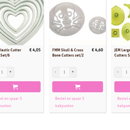
lastic Cutter
FMM Skull & Cross
JEM Larg
€
4,05
€
4,60
 Set/6
Bone Cutters set/2
Cutters 
astic Cutter Heart Set/6 aantal
FMM Skull & Cross Bone Cutters set/2 aantal
JEM Large
el en spaar 5
Bestel en spaar 5
Bestel 
punten
bakpunten
bakpun