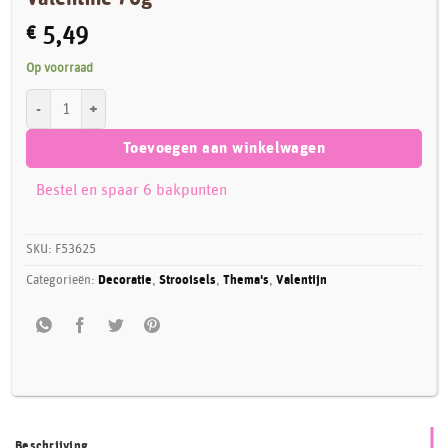
€
5,49
Op voorraad
FunCakes 3D Sprinkle Medley - Secret Valentine 70g aantal
Toevoegen aan winkelwagen
Bestel en spaar 6 bakpunten
SKU:
F53625
Categorieën:
Decoratie
,
Strooisels
,
Thema's
,
Valentijn
Beschrijving