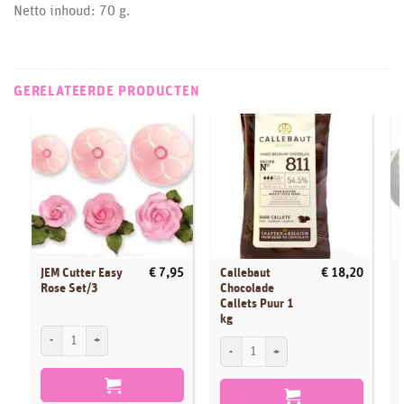
Netto inhoud: 70 g.
GERELATEERDE PRODUCTEN
JEM Cutter Easy
Callebaut
€
7,95
€
18,20
Rose Set/3
Chocolade
Callets Puur 1
kg
JEM Cutter Easy Rose Set/3 aantal
P
Callebaut Chocolade Callets Puur 1 kg aa