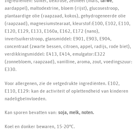
Ingrediënten: suiker, dextrose, zetmeel (maïs,
tarwe
,
aardappel), maltodextrine, bloem (rijst), glucosestroop,
plantaardige olie (raapzaad, kokos), gehydrogeneerde olie
(raapzaad), magnesiumstearaat, kleurstof:E100, E102, E110,
E120, E129, E133, E160a, E162, E172 (nano),
invertsuikerstroop, glansmiddel: E901, E903, E904,
concentraat (zwarte bessen, citroen, appel, radijs, rode biet),
verdikkingsmiddel: E413, E414, emulgator:E322
(zonnebloem, raapzaad), vanilline, aroma, zout, voedingszuur:
E330.
Voor allergenen, zie de vetgedrukte ingrediënten. E102,
E110, E129: kan de activiteit of oplettendheid van kinderen
nadeligbeïnvloeden.
Kan sporen bevatten van:
soja, melk, noten.
Koel en donker bewaren, 15-20°C.