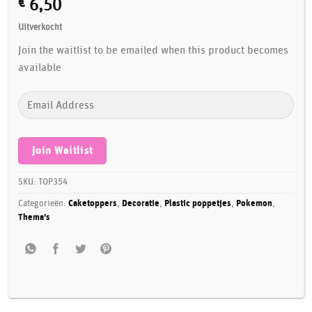
€
6,50
Uitverkocht
Join the waitlist to be emailed when this product becomes
available
Enter
your
email
address
Join Waitlist
to
join
SKU:
TOP354
the
Categorieën:
Caketoppers
,
Decoratie
,
Plastic poppetjes
,
Pokemon
,
waitlist
Thema's
for
this
product