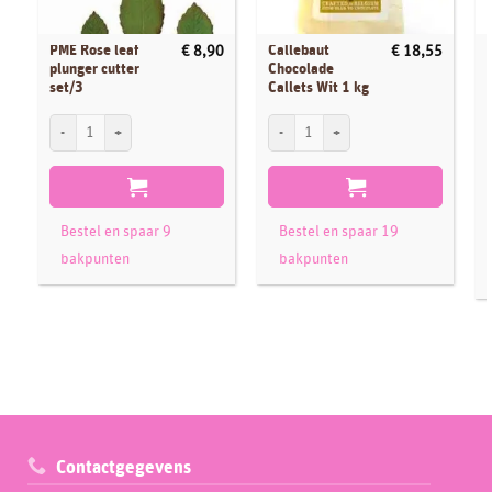
PME Rose leaf
Callebaut
€
8,90
€
18,55
plunger cutter
Chocolade
set/3
Callets Wit 1 kg
PME Rose leaf plunger cutter set/3 aantal
Callebaut Chocolade Callets Wit 1 kg aan
C
Bestel en spaar 9
Bestel en spaar 19
bakpunten
bakpunten
Contactgegevens