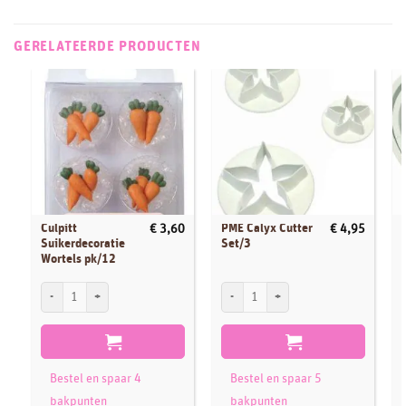
GERELATEERDE PRODUCTEN
Culpitt
PME Calyx Cutter
€
3,60
€
4,95
Suikerdecoratie
Set/3
Wortels pk/12
Culpitt Suikerdecoratie Wortels pk/12 aantal
PME Calyx Cutter Set/3 aantal
P
Bestel en spaar 4
Bestel en spaar 5
bakpunten
bakpunten