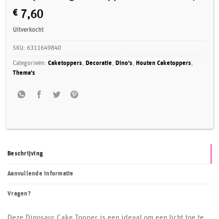
€
7,60
Uitverkocht
SKU:
6311649840
Categorieën:
Caketoppers
,
Decoratie
,
Dino's
,
Houten Caketoppers
,
Thema's
Beschrijving
Aanvullende informatie
Vragen?
Deze Dinosaur Cake Topper is een ideaal om een ​​licht toe te