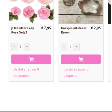
JEM Cutter Easy
Koekjes uitsteker
€
7,95
€
2,95
Rose Set/3
Kroon
JEM Cutter Easy Rose Set/3 aantal
Koekjes uitsteker Kroon aantal
F
Bestel en spaar 8
Bestel en spaar 3
bakpunten
bakpunten