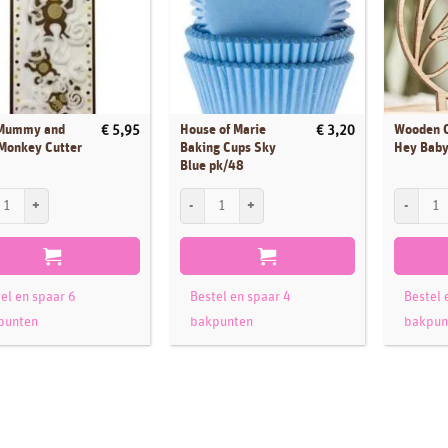
Mummy and
House of Marie
Wooden 
€
5,95
€
3,20
Monkey Cutter
Baking Cups Sky
Hey Bab
Blue pk/48
ummy and Baby Monkey Cutter Set/4 aantal
House of Marie Baking Cups Sky Blue pk/48 aanta
Wooden Ca
el en spaar 6
Bestel en spaar 4
Bestel 
punten
bakpunten
bakpun