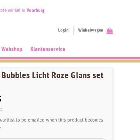
ote winkel in
Voorburg
Login
Winkelwagen
Webshop
Klantenservice
 Bubbles Licht Roze Glans set
5
t
 waitlist to be emailed when this product becomes
e