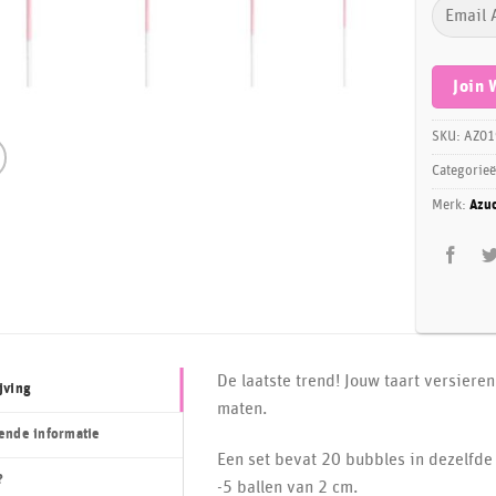
Enter
your
email
address
Join 
to
join
SKU:
AZ01
the
Categorie
waitlist
Merk:
Azu
for
this
product
De laatste trend! Jouw taart versiere
jving
maten.
ende informatie
Een set bevat 20 bubbles in dezelfde 
?
-5 ballen van 2 cm.