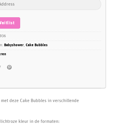
Waitlist
936
ën:
Babyshower
,
Cake Bubbles
cren
n met deze Cake Bubbles in verschillende
lichtroze kleur in de formaten: