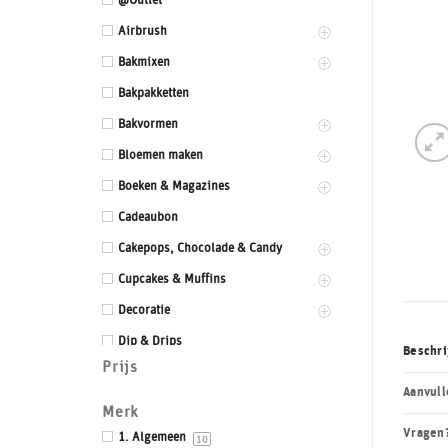
@Outlet
Airbrush
Bakmixen
Bakpakketten
Bakvormen
Bloemen maken
Boeken & Magazines
Cadeaubon
Cakepops, Chocolade & Candy
Cupcakes & Muffins
Decoratie
Dip & Drips
Beschri
Prijs
Dozen & Dummies
Aanvull
Drums & Boards
Merk
Vragen
Eetbaar kant
1. Algemeen
10