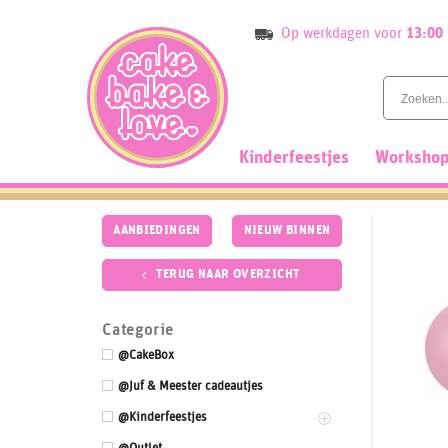
Skip
Op werkdagen voor
13:00
to
content
Kinderfeestjes
Workshop
AANBIEDINGEN
NIEUW BINNEN
TERUG NAAR OVERZICHT
Categorie
@CakeBox
@Juf & Meester cadeautjes
@Kinderfeestjes