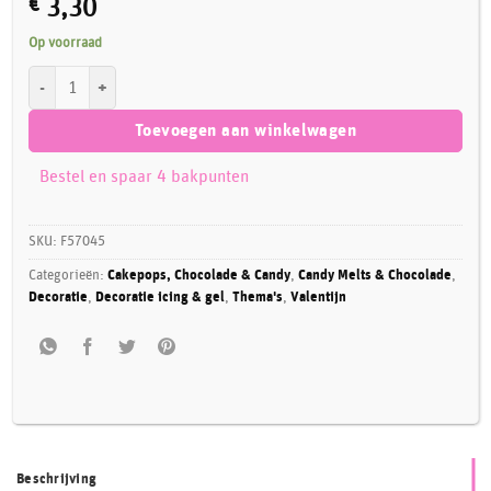
€
3,30
Op voorraad
FunCakes Choco Writer 25 g Old Pink aantal
Toevoegen aan winkelwagen
Bestel en spaar 4 bakpunten
SKU:
F57045
Categorieën:
Cakepops, Chocolade & Candy
,
Candy Melts & Chocolade
,
Decoratie
,
Decoratie icing & gel
,
Thema's
,
Valentijn
Beschrijving