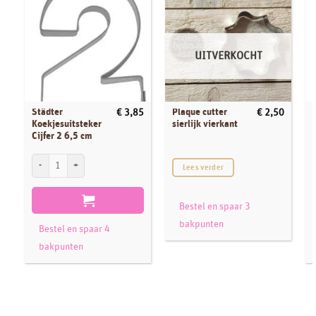
UITVERKOCHT
Städter
Plaque cutter
€
3,85
€
2,50
Koekjesuitsteker
sierlijk vierkant
Cijfer 2 6,5 cm
Städter Koekjesuitsteker Cijfer 2 6,5 cm aantal
S
Lees verder
Bestel en spaar 3
bakpunten
Bestel en spaar 4
bakpunten