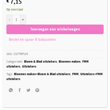
€
7,15
Op voorraad
FMM Cutter Totally Tropical Leaves set/4 aantal
Toevoegen aan winkelwagen
Bestel en spaar 8 bakpunten
SKU:
CUTTRPLVS
Categorieën:
Bloem & Blad uitstekers
,
Bloemen maken
,
FMM
uitstekers
,
Uitstekers
Tags:
Bloemen maken>Bloem & Blad uitstekers
,
FMM
,
Uitstekers>FMM
uitstekers