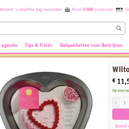
besteld, is dezelfde dag verzonden
Ruim
5.000
producten
Gr
 agenda
Tips & Tricks
Bakpakketten voor Bedrijven
Wilt
€
11,
Op voorra
Wilton Ha
Bestel