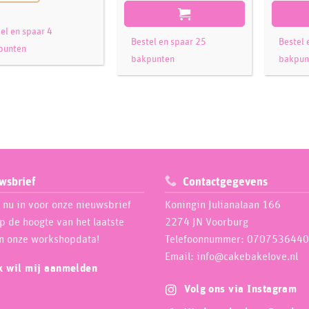
el en spaar 4
Bestel en spaar 25
Bestel 
punten
bakpunten
bakpun
wsbrief
Contactgegevens
e nu in voor onze nieuwsbrief
Koningin Julianalaan 166
op de hoogte van het laatste
2274 JN Voorburg
n onze workshopdata!
Telefoonnummer: 0707536440
Email: info@cakebakelove.nl
ik wil mij aanmelden
Volg ons via Instagram