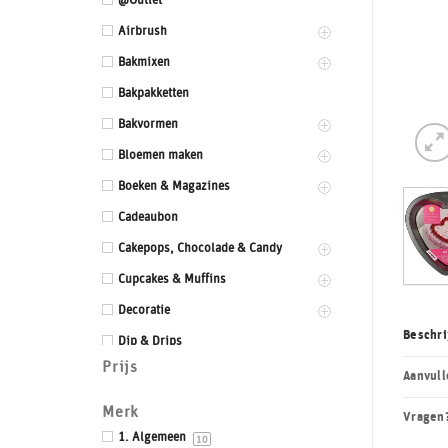
@Outlet
Airbrush
Bakmixen
Bakpakketten
Bakvormen
Bloemen maken
Boeken & Magazines
Cadeaubon
Cakepops, Chocolade & Candy
Cupcakes & Muffins
Decoratie
Beschri
Dip & Drips
Prijs
Dozen & Dummies
Aanvull
Drums & Boards
Merk
Vragen
Eetbaar kant
1. Algemeen
10