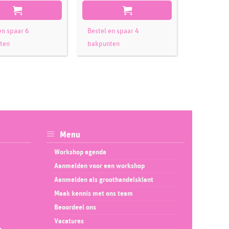
en spaar 6
Bestel en spaar 4
Bestel en 
ten
bakpunten
bakpunte
Menu
Workshop agenda
Aanmelden voor een workshop
Aanmelden als groothandelsklant
Maak kennis met ons team
Beoordeel ons
Vacatures