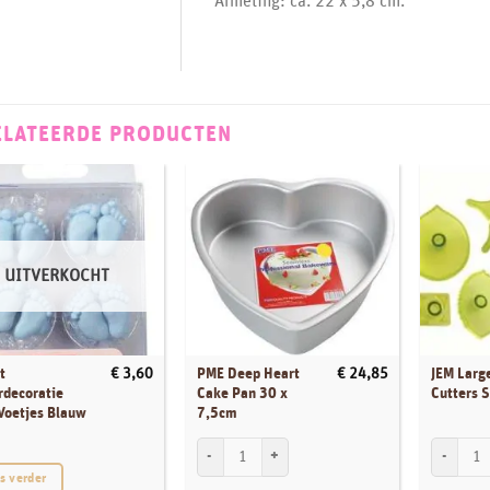
Afmeting: ca. 22 x 5,8 cm.
ELATEERDE PRODUCTEN
UITVERKOCHT
t
PME Deep Heart
JEM Larg
€
3,60
€
24,85
rdecoratie
Cake Pan 30 x
Cutters 
Voetjes Blauw
7,5cm
PME Deep Heart Cake Pan 30 x 7,5cm aantal
JEM Large
s verder