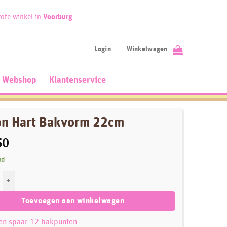
ote winkel in
Voorburg
Login
Winkelwagen
Webshop
Klantenservice
on Hart Bakvorm 22cm
50
ad
rt Bakvorm 22cm aantal
Toevoegen aan winkelwagen
 en spaar 12 bakpunten