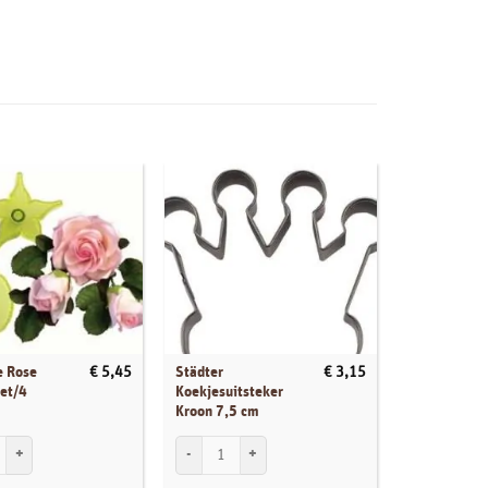
e Rose
Städter
FMM Cutter 
€
5,45
€
3,15
Set/4
Koekjesuitsteker
Smaller Eas
Kroon 7,5 cm
Rose Ever S
 Rose Cutters Set/4 aantal
Städter Koekjesuitsteker Kroon 7,5 cm aantal
FMM Cutter Th