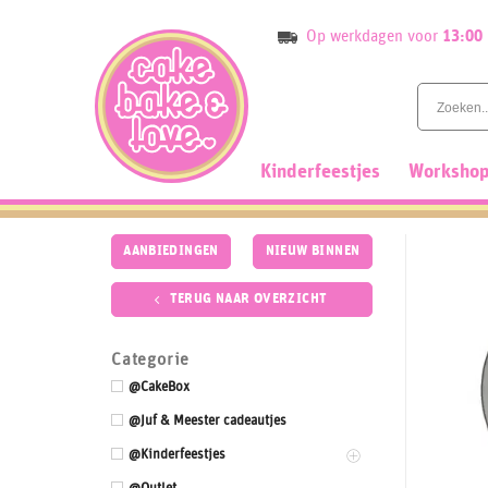
Skip
Op werkdagen voor
13:00
to
content
Kinderfeestjes
Workshop
AANBIEDINGEN
NIEUW BINNEN
TERUG NAAR OVERZICHT
Categorie
@CakeBox
@Juf & Meester cadeautjes
@Kinderfeestjes