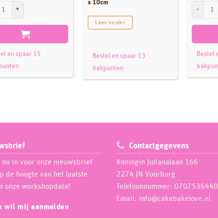
x 10cm
ep Round Cake Pan 22,5 x 7,5cm aantal
PME Deep 
Lees verder
el en spaar 15
Bestel 
Bestel en spaar 13
punten
bakpun
bakpunten
wsbrief
Contactgegevens
e nu in voor onze nieuwsbrief
Koningin Julianalaan 166
op de hoogte van het laatste
2274 JN Voorburg
n onze workshopdata!
Telefoonnummer: 0707536440
Email: info@cakebakelove.nl
ik wil mij aanmelden