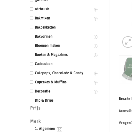
@Outlet
Airbrush
Bakmixen
Bakpakketten
Bakvormen
Bloemen maken
Boeken & Magazines
Cadeaubon
Cakepops, Chocolade & Candy
Cupcakes & Muffins
Decoratie
Beschri
Dip & Drips
Prijs
Dozen & Dummies
Aanvull
Drums & Boards
Merk
Vragen
Eetbaar kant
1. Algemeen
10