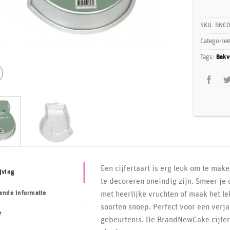
SKU:
BNC0
Categorie
Tags:
Bakv
Een cijfertaart is erg leuk om te ma
jving
te decoreren oneindig zijn. Smeer je 
ende informatie
met heerlijke vruchten of maak het le
soorten snoep. Perfect voor een verja
?
gebeurtenis. De BrandNewCake cijfer 