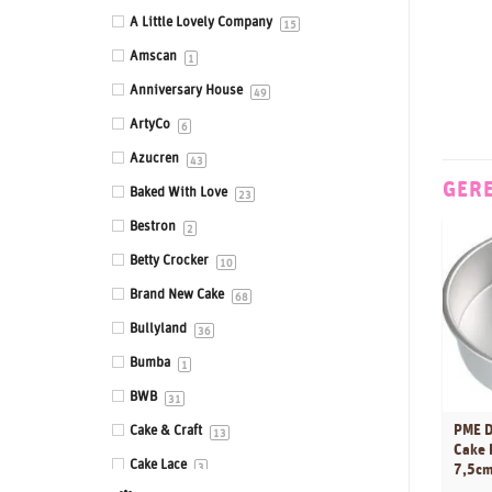
Eetbare prints
A Little Lovely Company
15
Fondant, Icing & Marsepein
Amscan
1
Gepersonaliseerde Taarttoppers
Anniversary House
49
Gereedschappen & Materialen
ArtyCo
6
Icing
Azucren
43
GER
Impressie en Embossing matten &
Baked With Love
23
stempels
Bestron
2
Ingrediënten
Betty Crocker
10
Isomalt
Brand New Cake
68
Kleurstoffen
Bullyland
36
Siliconen mallen
Bumba
1
Smaakstoffen
BWB
31
Standaards
PME D
Cake & Craft
13
Cake 
Stencils
Cake Lace
7,5c
3
Sugar Press