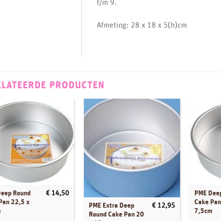
t/m 9.
Afmeting: 28 x 18 x 5(h)cm
ELATEERDE PRODUCTEN
Uitverkocht
eep Round
PME Dee
€
14,50
Pan 22,5 x
Cake Pan
PME Extra Deep
€
12,95
m
7,5cm
Round Cake Pan 20