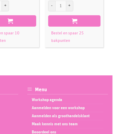
Round Cake Pan 17,5 x 7,5cm aantal
PME Deep Heart Cake Pan 30 x 7,5cm aantal
PME Extra De
en spaar 10
Bestel en spaar 25
Bestel en 
ten
bakpunten
bakpunte
Menu
Workshop agenda
Aanmelden voor een workshop
Aanmelden als groothandelsklant
Maak kennis met ons team
Beoordeel ons