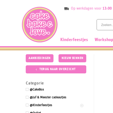
Skip
Op werkdagen voor
13:00
to
content
Kinderfeestjes
Workshop
AANBIEDINGEN
NIEUW BINNEN
TERUG NAAR OVERZICHT
Categorie
@CakeBox
@Juf & Meester cadeautjes
@Kinderfeestjes