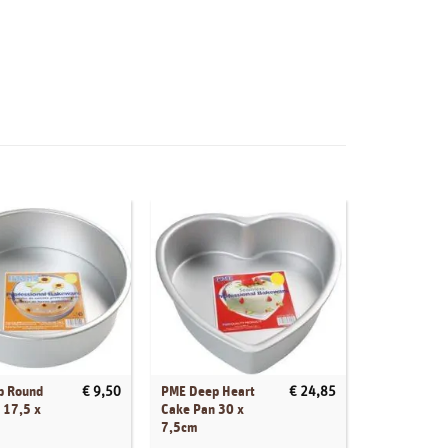
p Round
PME Deep Heart
PME Extra 
€
9,50
€
24,85
 17,5 x
Cake Pan 30 x
Round Cake
7,5cm
x 10cm