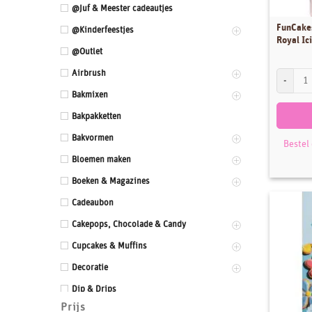
@Juf & Meester cadeautjes
FunCake
@Kinderfeestjes
Royal Ic
@Outlet
Airbrush
FunCakes 
Bakmixen
Bakpakketten
Bakvormen
Bestel
Bloemen maken
Boeken & Magazines
Cadeaubon
Cakepops, Chocolade & Candy
Cupcakes & Muffins
Decoratie
Dip & Drips
Prijs
Dozen & Dummies