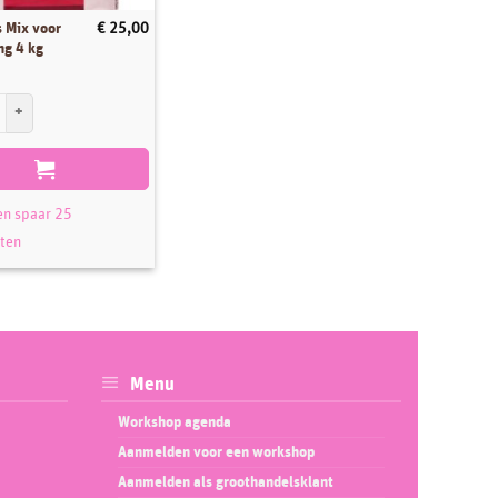
 Mix voor
€
25,00
ng 4 kg
Mix voor Royal Icing 4 kg aantal
en spaar 25
ten
Menu
Workshop agenda
Aanmelden voor een workshop
Aanmelden als groothandelsklant