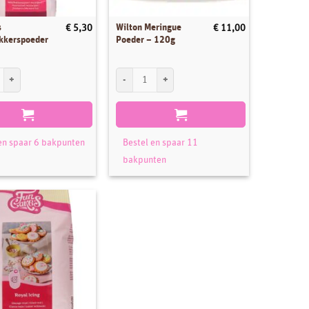
s
Wilton Meringue
€
5,30
€
11,00
kkerspoeder
Poeder – 120g
Suikerbakkerspoeder 900 g aantal
Wilton Meringue Poeder - 120g aantal
en spaar 6 bakpunten
Bestel en spaar 11
bakpunten