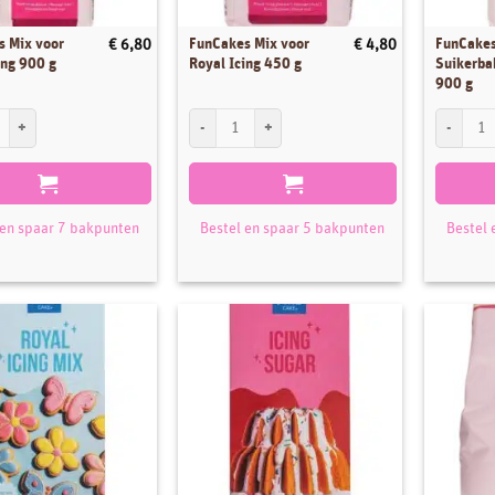
s Mix voor
FunCakes Mix voor
FunCake
€
6,80
€
4,80
ing 900 g
Royal Icing 450 g
Suikerba
900 g
Mix voor Royal Icing 900 g aantal
FunCakes Mix voor Royal Icing 450 g aantal
FunCakes 
 en spaar 7 bakpunten
Bestel en spaar 5 bakpunten
Bestel 