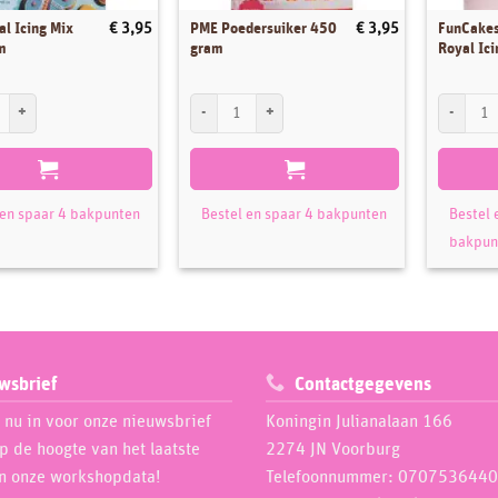
l Icing Mix
PME Poedersuiker 450
FunCakes
€
3,95
€
3,95
m
gram
Royal Ici
 Icing Mix 450 gram aantal
PME Poedersuiker 450 gram aantal
FunCakes 
 en spaar 4 bakpunten
Bestel en spaar 4 bakpunten
Bestel 
bakpun
wsbrief
Contactgegevens
e nu in voor onze nieuwsbrief
Koningin Julianalaan 166
op de hoogte van het laatste
2274 JN Voorburg
n onze workshopdata!
Telefoonnummer: 0707536440