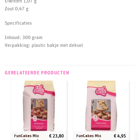
Eiwitten 1,07 g
Zout 0,47 g
Specificaties
Inhoud: 300 gram
Verpakking: plastic bakje met deksel
GERELATEERDE PRODUCTEN
FunCakes Mix
FunCakes Mix
€
23,80
€
4,95