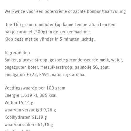
Werkwijze voor een botercrème of zachte bonbon/taartvulling
Doe 165 gram roomboter (op kamertemperatuur) en een
bakje caramel (300g) in de keukenmachine.
Klop deze met de vlinder in 5 minuten luchtig.
Ingrediënten
Suiker, glucose siroop, gezoete gecondenseerde
melk
, water,
ongezouten boter, rietsuikerstroop, palmolie SG, zout,
emulgator: E322, E491, natuurlijk aroma.
Voedingswaarde per 100 gram
Energie 1.619 kJ, 385 kcal
Vetten 15,14 g
waarvan verzadigd 9,26 g
Koolhydraten 61,19 g
waarvan suikers 61,18 g