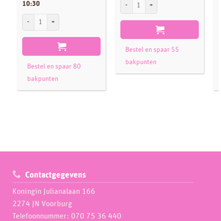
Workshop Bento Taart & Cupcakes Kerst
10:30
Workshop Ganache Strakke Hoeken + Isomalt Sail - zaterdag 26 september 10:3
W
Bestel en spaar 55
bakpunten
Bestel en spaar 80
bakpunten
Contactgegevens
Koningin Julianalaan 166
2274 JN Voorburg
Telefoonnummer: 070 75 36 440