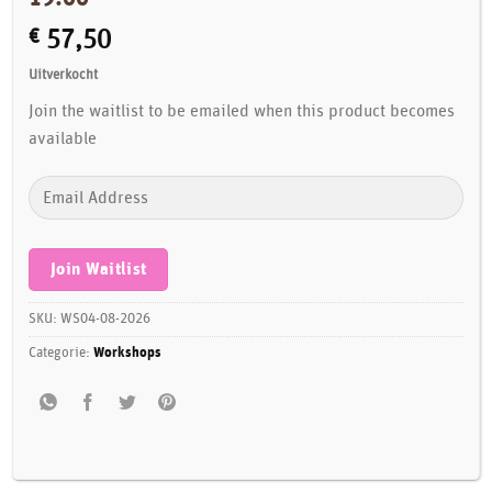
€
57,50
Uitverkocht
Join the waitlist to be emailed when this product becomes
available
Enter
your
email
address
Join Waitlist
to
join
SKU:
WS04-08-2026
the
Categorie:
Workshops
waitlist
for
this
product