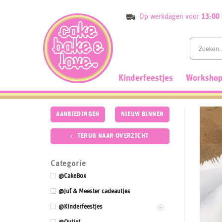
Skip
Op werkdagen voor
13:00
to
content
Kinderfeestjes
Workshop
AANBIEDINGEN
NIEUW BINNEN
TERUG NAAR OVERZICHT
Categorie
@CakeBox
@Juf & Meester cadeautjes
@Kinderfeestjes