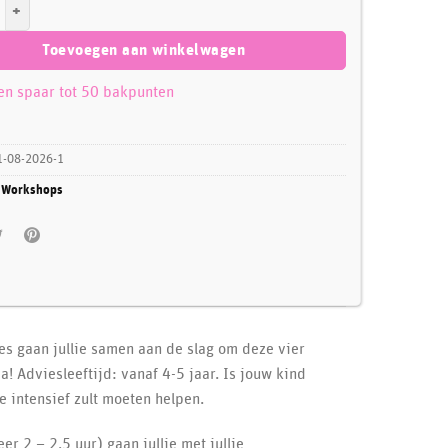
ind Les Zomerse Cupcakes - zaterdag 1 augustus 10:00 aantal
Toevoegen aan winkelwagen
 en spaar tot 50 bakpunten
-08-2026-1
:
Workshops
es gaan jullie samen aan de slag om deze vier
! Adviesleeftijd: vanaf 4-5 jaar. Is jouw kind
e intensief zult moeten helpen.
r 2 – 2,5 uur) gaan jullie met jullie