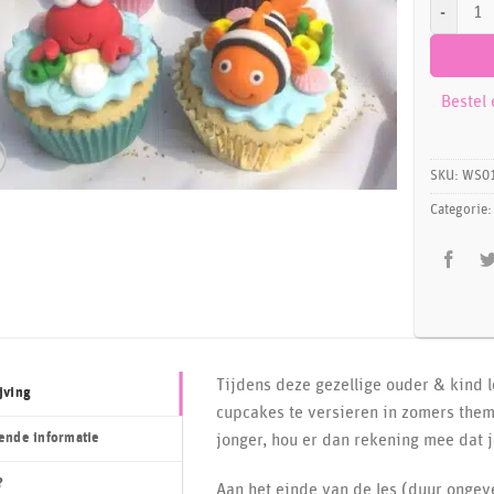
Ouder & K
Bestel
SKU:
WS01
Categorie
Tijdens deze gezellige ouder & kind l
jving
cupcakes te versieren in zomers thema
ende informatie
jonger, hou er dan rekening mee dat j
?
Aan het einde van de les (duur ongevee