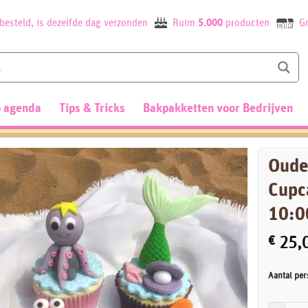
besteld, is dezelfde dag verzonden
Ruim
5.000
producten
Gr
 agenda
Tips & Tricks
Bakpakketten voor Bedrijven
Oude
Cupc
10:0
€
25,
Aantal per