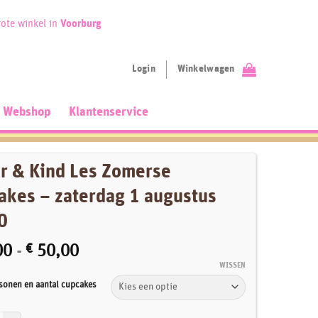
ote winkel in
Voorburg
Login
Winkelwagen
Webshop
Klantenservice
r & Kind Les Zomerse
akes – zaterdag 1 augustus
0
Prijsklasse:
00
-
€
50,00
€ 25,00
WISSEN
tot
sonen en aantal cupcakes
€ 50,00