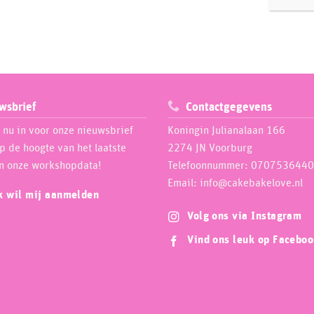
wsbrief
Contactgegevens
e nu in voor onze nieuwsbrief
Koningin Julianalaan 166
op de hoogte van het laatste
2274 JN Voorburg
n onze workshopdata!
Telefoonnummer: 0707536440
Email: info@cakebakelove.nl
ik wil mij aanmelden
Volg ons via Instagram
Vind ons leuk op Facebo