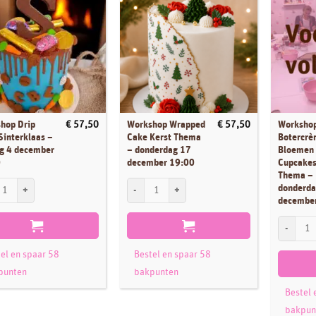
hop Drip
Workshop Wrapped
Worksho
€
57,50
€
57,50
Sinterklaas –
Cake Kerst Thema
Botercr
ag 4 december
– donderdag 17
Bloemen
0
december 19:00
Cupcakes
Thema –
op Drip Cake Sinterklaas - vrijdag 4 december 19:00 aantal
Workshop Wrapped Cake Kerst Thema - donderdag
donderda
decembe
Workshop 
el en spaar 58
Bestel en spaar 58
punten
bakpunten
Bestel 
bakpun