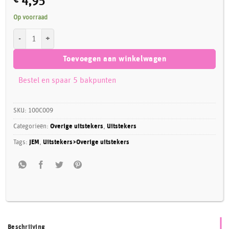
€
4,95
Op voorraad
JEM Medium Baby Bootee aantal
Toevoegen aan winkelwagen
Bestel en spaar 5 bakpunten
SKU:
100C009
Categorieën:
Overige uitstekers
,
Uitstekers
Tags:
JEM
,
Uitstekers>Overige uitstekers
Beschrijving