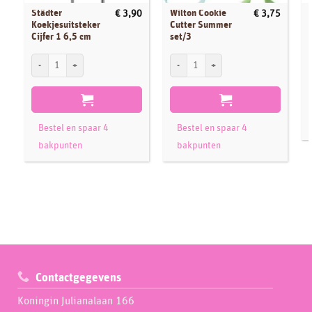
Städter
Wilton Cookie
€
3,90
€
3,75
Koekjesuitsteker
Cutter Summer
Cijfer 1 6,5 cm
set/3
Städter Koekjesuitsteker Cijfer 1 6,5 cm aantal
Wilton Cookie Cutter Summer set/3 aant
Bestel en spaar 4
Bestel en spaar 4
bakpunten
bakpunten
Contactgegevens
Koningin Julianalaan 166