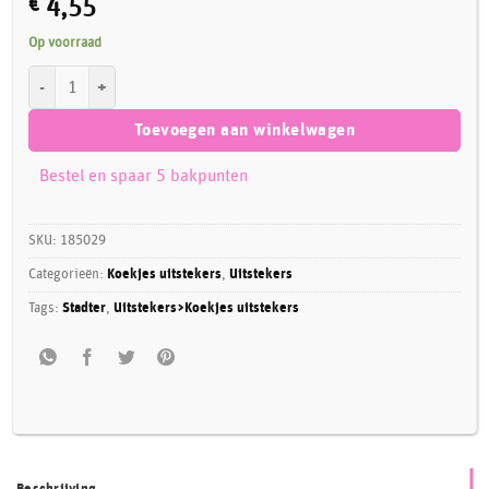
€
4,55
Op voorraad
Städter Koekjesuitsteker Zwaan 6,5 cm aantal
Toevoegen aan winkelwagen
Bestel en spaar 5 bakpunten
SKU:
185029
Categorieën:
Koekjes uitstekers
,
Uitstekers
Tags:
Stadter
,
Uitstekers>Koekjes uitstekers