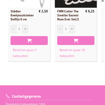
Städter
FMM Cutter The
€
2,50
€
9,25
Koekjesuitsteker
Smaller Easiest
Dolfijn 6 cm
Rose Ever Set/2
Städter Koekjesuitsteker Dolfijn 6 cm aantal
FMM Cutter The Smaller Easiest Rose Eve
S
Bestel en spaar 3
Bestel en spaar 10
bakpunten
bakpunten
Contactgegevens
Koningin Julianalaan 166