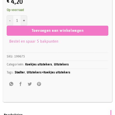
€
4,20
Op voorraad
Städter Koekjesuitsteker Cupcake 5,5 cm aantal
Toevoegen aan winkelwagen
Bestel en spaar 5 bakpunten
SKU:
199675
Categorieën:
Koekjes uitstekers
,
Uitstekers
Tags:
Stadter
,
Uitstekers>Koekjes uitstekers