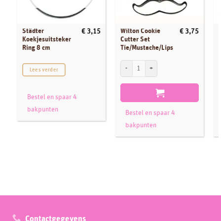
Städter
Wilton Cookie
€
3,15
€
3,75
Koekjesuitsteker
Cutter Set
Ring 8 cm
Tie/Mustache/Lips
Wilton Cookie Cutter Set Tie/Mustache/L
S
Lees verder
Bestel en spaar 4
bakpunten
Bestel en spaar 4
bakpunten
Contactgegevens